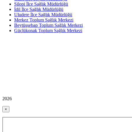
Silopi İlçe Sağlık Müdürlüğü
İdil İlçe Sağlık Müdürlüğü
Uludere İlçe Sağlık Müdürlüğü
Merkez Toplum Sağlık Merkezi
Beytüşşebap Toplum Sağlık Merkezi
Güçlükonak Toplum Sağlık Merkezi
2026
×