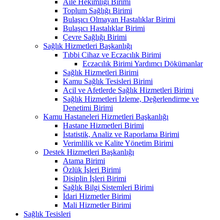
Aile Hekimliği Birimi
Toplum Sağlığı Birimi
Bulaşıcı Olmayan Hastalıklar Birimi
Bulaşıcı Hastalıklar Birimi
Çevre Sağlığı Birimi
Sağlık Hizmetleri Başkanlığı
Tıbbi Cihaz ve Eczacılık Birimi
Eczacılık Birimi Yardımcı Dökümanlar
Sağlık Hizmetleri Birimi
Kamu Sağlık Tesisleri Birimi
Acil ve Afetlerde Sağlık Hizmetleri Birimi
Sağlık Hizmetleri İzleme, Değerlendirme ve
Denetimi Birimi
Kamu Hastaneleri Hizmetleri Başkanlığı
Hastane Hizmetleri Birimi
İstatistik, Analiz ve Raporlama Birimi
Verimlilik ve Kalite Yönetim Birimi
Destek Hizmetleri Başkanlığı
Atama Birimi
Özlük İşleri Birimi
Disiplin İşleri Birimi
Sağlık Bilgi Sistemleri Birimi
İdari Hizmetler Birimi
Mali Hizmetler Birimi
Sağlık Tesisleri