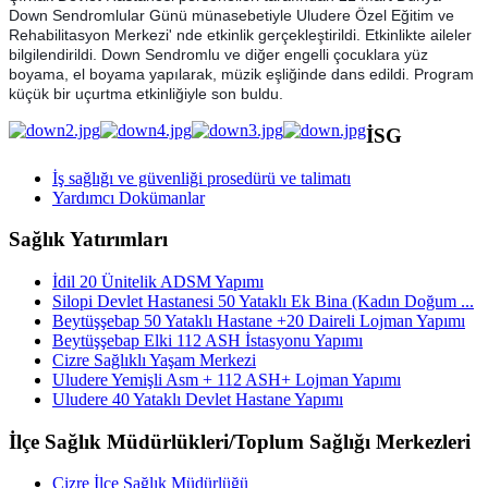
Down Sendromlular Günü münasebetiyle Uludere Özel Eğitim ve
Rehabilitasyon Merkezi' nde etkinlik gerçekleştirildi. Etkinlikte aileler
bilgilendirildi. Down Sendromlu ve diğer engelli çocuklara yüz
boyama, el boyama yapılarak, müzik eşliğinde dans edildi. Program
küçük bir uçurtma etkinliğiyle son buldu.
İSG
İş sağlığı ve güvenliği prosedürü ve talimatı
Yardımcı Dokümanlar
Sağlık Yatırımları
İdil 20 Ünitelik ADSM Yapımı
Silopi Devlet Hastanesi 50 Yataklı Ek Bina (Kadın Doğum ...
Beytüşşebap 50 Yataklı Hastane +20 Daireli Lojman Yapımı
Beytüşşebap Elki 112 ASH İstasyonu Yapımı
Cizre Sağlıklı Yaşam Merkezi
Uludere Yemişli Asm + 112 ASH+ Lojman Yapımı
Uludere 40 Yataklı Devlet Hastane Yapımı
İlçe Sağlık Müdürlükleri/Toplum Sağlığı Merkezleri
Cizre İlçe Sağlık Müdürlüğü