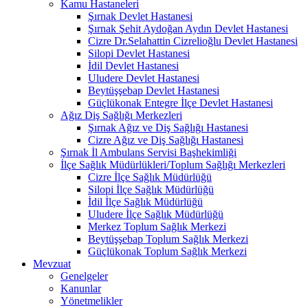
Kamu Hastaneleri
Şırnak Devlet Hastanesi
Şırnak Şehit Aydoğan Aydın Devlet Hastanesi
Cizre Dr.Selahattin Cizrelioğlu Devlet Hastanesi
Silopi Devlet Hastanesi
İdil Devlet Hastanesi
Uludere Devlet Hastanesi
Beytüşşebap Devlet Hastanesi
Güçlükonak Entegre İlçe Devlet Hastanesi
Ağız Diş Sağlığı Merkezleri
Şırnak Ağız ve Diş Sağlığı Hastanesi
Cizre Ağız ve Diş Sağlığı Hastanesi
Şırnak İl Ambulans Servisi Başhekimliği
İlçe Sağlık Müdürlükleri/Toplum Sağlığı Merkezleri
Cizre İlçe Sağlık Müdürlüğü
Silopi İlçe Sağlık Müdürlüğü
İdil İlçe Sağlık Müdürlüğü
Uludere İlçe Sağlık Müdürlüğü
Merkez Toplum Sağlık Merkezi
Beytüşşebap Toplum Sağlık Merkezi
Güçlükonak Toplum Sağlık Merkezi
Mevzuat
Genelgeler
Kanunlar
Yönetmelikler