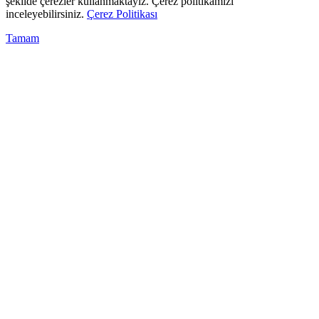
şekilde çerezler kullanmaktayız. Çerez politikamızı
inceleyebilirsiniz.
Çerez Politikası
Tamam