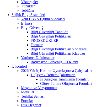
Yönergeler
Tüzükler
Tebliğler
Sağlık Bilgi Sistemleri
Yeni EBYS Eğitim Videoları
E-İmza
Bilgi Güvenliği
Bilgi Güvenliği Tahhüdü
Bilgi Güvenliği Politikaları
PROSEDÜRLER
Formlar
Bilgi Güvenliği Politikaları Yönergesi
Bilgi Güvenliği Politikaları Klavuzu
Yardımcı Dokümanlar
Radyasyon Güvenliği El Kitabı
İç Kontrol
2026 Yılı İç Kontrol Uyumlaştırma Çalışmaları
1. Çeyrek Dönem Çalışmaları
İş Süreçleri Tanımlama Formları
Görev Tanımı Oluşturma Formları
Misyon ve Vizyonumuz
Mevzuat
Teşkilat Şeması
Formlar
Etik Değerler