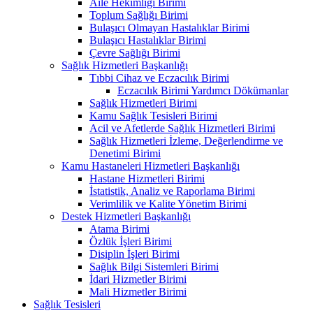
Aile Hekimliği Birimi
Toplum Sağlığı Birimi
Bulaşıcı Olmayan Hastalıklar Birimi
Bulaşıcı Hastalıklar Birimi
Çevre Sağlığı Birimi
Sağlık Hizmetleri Başkanlığı
Tıbbi Cihaz ve Eczacılık Birimi
Eczacılık Birimi Yardımcı Dökümanlar
Sağlık Hizmetleri Birimi
Kamu Sağlık Tesisleri Birimi
Acil ve Afetlerde Sağlık Hizmetleri Birimi
Sağlık Hizmetleri İzleme, Değerlendirme ve
Denetimi Birimi
Kamu Hastaneleri Hizmetleri Başkanlığı
Hastane Hizmetleri Birimi
İstatistik, Analiz ve Raporlama Birimi
Verimlilik ve Kalite Yönetim Birimi
Destek Hizmetleri Başkanlığı
Atama Birimi
Özlük İşleri Birimi
Disiplin İşleri Birimi
Sağlık Bilgi Sistemleri Birimi
İdari Hizmetler Birimi
Mali Hizmetler Birimi
Sağlık Tesisleri