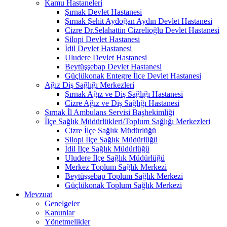
Kamu Hastaneleri
Şırnak Devlet Hastanesi
Şırnak Şehit Aydoğan Aydın Devlet Hastanesi
Cizre Dr.Selahattin Cizrelioğlu Devlet Hastanesi
Silopi Devlet Hastanesi
İdil Devlet Hastanesi
Uludere Devlet Hastanesi
Beytüşşebap Devlet Hastanesi
Güçlükonak Entegre İlçe Devlet Hastanesi
Ağız Diş Sağlığı Merkezleri
Şırnak Ağız ve Diş Sağlığı Hastanesi
Cizre Ağız ve Diş Sağlığı Hastanesi
Şırnak İl Ambulans Servisi Başhekimliği
İlçe Sağlık Müdürlükleri/Toplum Sağlığı Merkezleri
Cizre İlçe Sağlık Müdürlüğü
Silopi İlçe Sağlık Müdürlüğü
İdil İlçe Sağlık Müdürlüğü
Uludere İlçe Sağlık Müdürlüğü
Merkez Toplum Sağlık Merkezi
Beytüşşebap Toplum Sağlık Merkezi
Güçlükonak Toplum Sağlık Merkezi
Mevzuat
Genelgeler
Kanunlar
Yönetmelikler