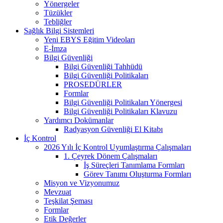
Yönergeler
Tüzükler
Tebliğler
Sağlık Bilgi Sistemleri
Yeni EBYS Eğitim Videoları
E-İmza
Bilgi Güvenliği
Bilgi Güvenliği Tahhüdü
Bilgi Güvenliği Politikaları
PROSEDÜRLER
Formlar
Bilgi Güvenliği Politikaları Yönergesi
Bilgi Güvenliği Politikaları Klavuzu
Yardımcı Dokümanlar
Radyasyon Güvenliği El Kitabı
İç Kontrol
2026 Yılı İç Kontrol Uyumlaştırma Çalışmaları
1. Çeyrek Dönem Çalışmaları
İş Süreçleri Tanımlama Formları
Görev Tanımı Oluşturma Formları
Misyon ve Vizyonumuz
Mevzuat
Teşkilat Şeması
Formlar
Etik Değerler