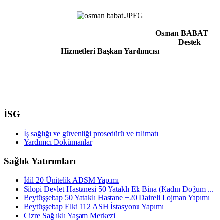
Osman BABAT
Destek
Hizmetleri Başkan Yardımcısı
İSG
İş sağlığı ve güvenliği prosedürü ve talimatı
Yardımcı Dokümanlar
Sağlık Yatırımları
İdil 20 Ünitelik ADSM Yapımı
Silopi Devlet Hastanesi 50 Yataklı Ek Bina (Kadın Doğum ...
Beytüşşebap 50 Yataklı Hastane +20 Daireli Lojman Yapımı
Beytüşşebap Elki 112 ASH İstasyonu Yapımı
Cizre Sağlıklı Yaşam Merkezi