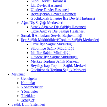
Silopi Devlet Hastanesi
İdil Devlet Hastanesi
Uludere Devlet Hastanesi
Beytüşşebap Devlet Hastanesi
Güçlükonak Entegre İlçe Devlet Hastanesi
Ağız Diş Sağlığı Merkezleri
Şırnak Ağız ve Diş Sağlığı Hastanesi
Cizre Ağız ve Diş Sağlığı Hastanesi
Şırnak İl Ambulans Servisi Başhekimliği
İlçe Sağlık Müdürlükleri/Toplum Sağlığı Merkezleri
Cizre İlçe Sağlık Müdürlüğü
Silopi İlçe Sağlık Müdürlüğü
İdil İlçe Sağlık Müdürlüğü
Uludere İlçe Sağlık Müdürlüğü
Merkez Toplum Sağlık Merkezi
Beytüşşebap Toplum Sağlık Merkezi
Güçlükonak Toplum Sağlık Merkezi
Mevzuat
Genelgeler
Kanunlar
Yönetmelikler
Yönergeler
Tüzükler
Tebliğler
Sağlık Bilgi Sistemleri