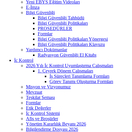
Yeni EBYS Eğitim Videoları
E-İmza
Bilgi Güvenliği
Bilgi Güvenliği Tahhüdü
Bilgi Güvenliği Politikaları
PROSEDÜRLER
Formlar
Bilgi Güvenliği Politikaları Yönergesi
Bilgi Güvenliği Politikaları Klavuzu
Yardımcı Dokümanlar
Radyasyon Güvenliği El Kitabı
İç Kontrol
2026 Yılı İç Kontrol Uyumlaştırma Çalışmaları
1. Çeyrek Dönem Çalışmaları
İş Süreçleri Tanımlama Formları
Görev Tanımı Oluşturma Formları
Misyon ve Vizyonumuz
Mevzuat
Teşkilat Şeması
Formlar
Etik Değerler
İç Kontrol Sistemi
Afiş ve Broşürler
Yönetim Kararlılık Beyanı 2026
Bilgilendirme Dosyası 2026