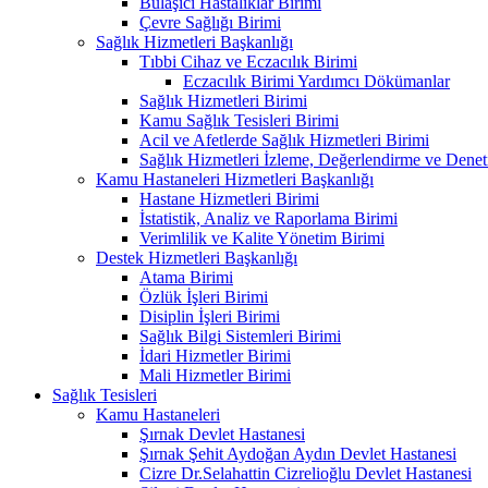
Bulaşıcı Hastalıklar Birimi
Çevre Sağlığı Birimi
Sağlık Hizmetleri Başkanlığı
Tıbbi Cihaz ve Eczacılık Birimi
Eczacılık Birimi Yardımcı Dökümanlar
Sağlık Hizmetleri Birimi
Kamu Sağlık Tesisleri Birimi
Acil ve Afetlerde Sağlık Hizmetleri Birimi
Sağlık Hizmetleri İzleme, Değerlendirme ve Denet
Kamu Hastaneleri Hizmetleri Başkanlığı
Hastane Hizmetleri Birimi
İstatistik, Analiz ve Raporlama Birimi
Verimlilik ve Kalite Yönetim Birimi
Destek Hizmetleri Başkanlığı
Atama Birimi
Özlük İşleri Birimi
Disiplin İşleri Birimi
Sağlık Bilgi Sistemleri Birimi
İdari Hizmetler Birimi
Mali Hizmetler Birimi
Sağlık Tesisleri
Kamu Hastaneleri
Şırnak Devlet Hastanesi
Şırnak Şehit Aydoğan Aydın Devlet Hastanesi
Cizre Dr.Selahattin Cizrelioğlu Devlet Hastanesi