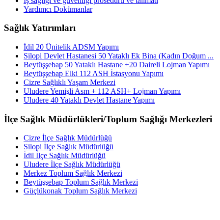
İş sağlığı ve güvenliği prosedürü ve talimatı
Yardımcı Dokümanlar
Sağlık Yatırımları
İdil 20 Ünitelik ADSM Yapımı
Silopi Devlet Hastanesi 50 Yataklı Ek Bina (Kadın Doğum ...
Beytüşşebap 50 Yataklı Hastane +20 Daireli Lojman Yapımı
Beytüşşebap Elki 112 ASH İstasyonu Yapımı
Cizre Sağlıklı Yaşam Merkezi
Uludere Yemişli Asm + 112 ASH+ Lojman Yapımı
Uludere 40 Yataklı Devlet Hastane Yapımı
İlçe Sağlık Müdürlükleri/Toplum Sağlığı Merkezleri
Cizre İlçe Sağlık Müdürlüğü
Silopi İlçe Sağlık Müdürlüğü
İdil İlçe Sağlık Müdürlüğü
Uludere İlçe Sağlık Müdürlüğü
Merkez Toplum Sağlık Merkezi
Beytüşşebap Toplum Sağlık Merkezi
Güçlükonak Toplum Sağlık Merkezi