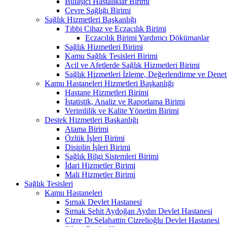
Bulaşıcı Hastalıklar Birimi
Çevre Sağlığı Birimi
Sağlık Hizmetleri Başkanlığı
Tıbbi Cihaz ve Eczacılık Birimi
Eczacılık Birimi Yardımcı Dökümanlar
Sağlık Hizmetleri Birimi
Kamu Sağlık Tesisleri Birimi
Acil ve Afetlerde Sağlık Hizmetleri Birimi
Sağlık Hizmetleri İzleme, Değerlendirme ve Denet
Kamu Hastaneleri Hizmetleri Başkanlığı
Hastane Hizmetleri Birimi
İstatistik, Analiz ve Raporlama Birimi
Verimlilik ve Kalite Yönetim Birimi
Destek Hizmetleri Başkanlığı
Atama Birimi
Özlük İşleri Birimi
Disiplin İşleri Birimi
Sağlık Bilgi Sistemleri Birimi
İdari Hizmetler Birimi
Mali Hizmetler Birimi
Sağlık Tesisleri
Kamu Hastaneleri
Şırnak Devlet Hastanesi
Şırnak Şehit Aydoğan Aydın Devlet Hastanesi
Cizre Dr.Selahattin Cizrelioğlu Devlet Hastanesi