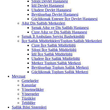
Silopi Devlet Hastanesi
İdil Devlet Hastanesi
Uludere Devlet Hastanesi
Beytüşşebap Devlet Hastanesi
Güçlükonak Entegre İlçe Devlet Hastanesi
Ağız Diş Sağlığı Merkezleri
Şırnak Ağız ve Diş Sağlığı Hastanesi
Cizre Ağız ve Diş Sağlığı Hastanesi
Şırnak İl Ambulans Servisi Başhekimliği
İlçe Sağlık Müdürlükleri/Toplum Sağlığı Merkezleri
Cizre İlçe Sağlık Müdürlüğü
Silopi İlçe Sağlık Müdürlüğü
İdil İlçe Sağlık Müdürlüğü
Uludere İlçe Sağlık Müdürlüğü
Merkez Toplum Sağlık Merkezi
Beytüşşebap Toplum Sağlık Merkezi
Güçlükonak Toplum Sağlık Merkezi
Mevzuat
Genelgeler
Kanunlar
Yönetmelikler
Yönergeler
Tüzükler
Tebliğler
Sağlık Bilgi Sistemleri