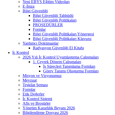
Yeni EBYS Eğitim Videoları
E-İmza
Bilgi Güvenliği
Bilgi Güvenliği Tahhüdü
Bilgi Güvenliği Politikaları
PROSEDÜRLER
Formlar
Bilgi Güvenliği Politikaları Yönergesi
Bilgi Güvenliği Politikaları Klavuzu
Yardımcı Dokümanlar
Radyasyon Güvenliği El Kitabı
İç Kontrol
2026 Yılı İç Kontrol Uyumlaştırma Çalışmaları
1. Çeyrek Dönem Çalışmaları
İş Süreçleri Tanımlama Formları
Görev Tanımı Oluşturma Formları
Misyon ve Vizyonumuz
Mevzuat
Teşkilat Şeması
Formlar
Etik Değerler
İç Kontrol Sistemi
Afiş ve Broşürler
Yönetim Kararlılık Beyanı 2026
Bilgilendirme Dosyası 2026