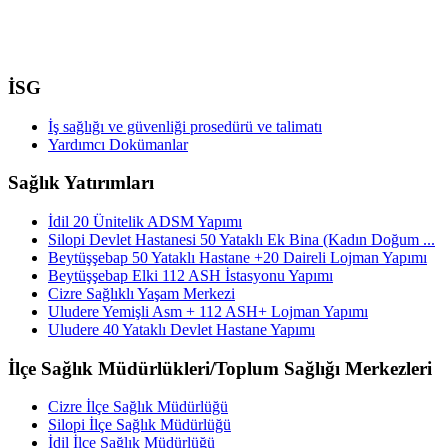
İSG
İş sağlığı ve güvenliği prosedürü ve talimatı
Yardımcı Dokümanlar
Sağlık Yatırımları
İdil 20 Ünitelik ADSM Yapımı
Silopi Devlet Hastanesi 50 Yataklı Ek Bina (Kadın Doğum ...
Beytüşşebap 50 Yataklı Hastane +20 Daireli Lojman Yapımı
Beytüşşebap Elki 112 ASH İstasyonu Yapımı
Cizre Sağlıklı Yaşam Merkezi
Uludere Yemişli Asm + 112 ASH+ Lojman Yapımı
Uludere 40 Yataklı Devlet Hastane Yapımı
İlçe Sağlık Müdürlükleri/Toplum Sağlığı Merkezleri
Cizre İlçe Sağlık Müdürlüğü
Silopi İlçe Sağlık Müdürlüğü
İdil İlçe Sağlık Müdürlüğü