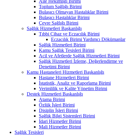
Aile Hekimliği Birimi
Toplum Sağlığı Birimi
Bulaşıcı Olmayan Hastalıklar Birimi
Bulaşıcı Hastalıklar Birimi
Çevre Sağlığı Birimi
Sağlık Hizmetleri Başkanlığı
Tıbbi Cihaz ve Eczacılık Birimi
Eczacılık Birimi Yardımcı Dökümanlar
Sağlık Hizmetleri Birimi
Kamu Sağlık Tesisleri Birimi
Acil ve Afetlerde Sağlık Hizmetleri Birimi
Sağlık Hizmetleri İzleme, Değerlendirme ve
Denetimi Birimi
Kamu Hastaneleri Hizmetleri Başkanlığı
Hastane Hizmetleri Birimi
İstatistik, Analiz ve Raporlama Birimi
Verimlilik ve Kalite Yönetim Birimi
Destek Hizmetleri Başkanlığı
Atama Birimi
Özlük İşleri Birimi
Disiplin İşleri Birimi
Sağlık Bilgi Sistemleri Birimi
İdari Hizmetler Birimi
Mali Hizmetler Birimi
Sağlık Tesisleri