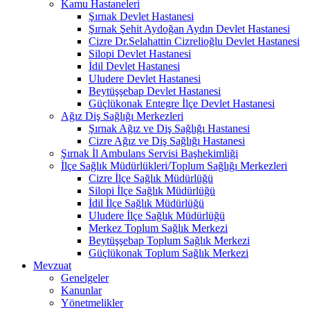
Kamu Hastaneleri
Şırnak Devlet Hastanesi
Şırnak Şehit Aydoğan Aydın Devlet Hastanesi
Cizre Dr.Selahattin Cizrelioğlu Devlet Hastanesi
Silopi Devlet Hastanesi
İdil Devlet Hastanesi
Uludere Devlet Hastanesi
Beytüşşebap Devlet Hastanesi
Güçlükonak Entegre İlçe Devlet Hastanesi
Ağız Diş Sağlığı Merkezleri
Şırnak Ağız ve Diş Sağlığı Hastanesi
Cizre Ağız ve Diş Sağlığı Hastanesi
Şırnak İl Ambulans Servisi Başhekimliği
İlçe Sağlık Müdürlükleri/Toplum Sağlığı Merkezleri
Cizre İlçe Sağlık Müdürlüğü
Silopi İlçe Sağlık Müdürlüğü
İdil İlçe Sağlık Müdürlüğü
Uludere İlçe Sağlık Müdürlüğü
Merkez Toplum Sağlık Merkezi
Beytüşşebap Toplum Sağlık Merkezi
Güçlükonak Toplum Sağlık Merkezi
Mevzuat
Genelgeler
Kanunlar
Yönetmelikler