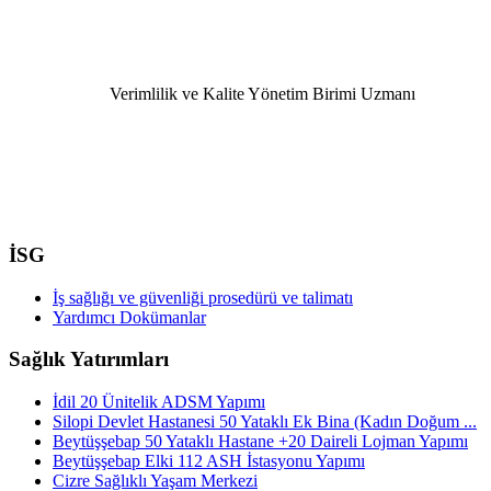
Verimlilik ve Kalite Yönetim Birimi Uzmanı
İSG
İş sağlığı ve güvenliği prosedürü ve talimatı
Yardımcı Dokümanlar
Sağlık Yatırımları
İdil 20 Ünitelik ADSM Yapımı
Silopi Devlet Hastanesi 50 Yataklı Ek Bina (Kadın Doğum ...
Beytüşşebap 50 Yataklı Hastane +20 Daireli Lojman Yapımı
Beytüşşebap Elki 112 ASH İstasyonu Yapımı
Cizre Sağlıklı Yaşam Merkezi