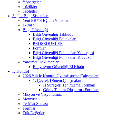
Yönergeler
Tüzükler
Tebliğler
Sağlık Bilgi Sistemleri
Yeni EBYS Eğitim Videoları
E-İmza
Bilgi Güvenliği
Bilgi Güvenliği Tahhüdü
Bilgi Güvenliği Politikaları
PROSEDÜRLER
Formlar
Bilgi Güvenliği Politikaları Yönergesi
Bilgi Güvenliği Politikaları Klavuzu
Yardımcı Dokümanlar
Radyasyon Güvenliği El Kitabı
İç Kontrol
2026 Yılı İç Kontrol Uyumlaştırma Çalışmaları
1. Çeyrek Dönem Çalışmaları
İş Süreçleri Tanımlama Formları
Görev Tanımı Oluşturma Formları
Misyon ve Vizyonumuz
Mevzuat
Teşkilat Şeması
Formlar
Etik Değerler