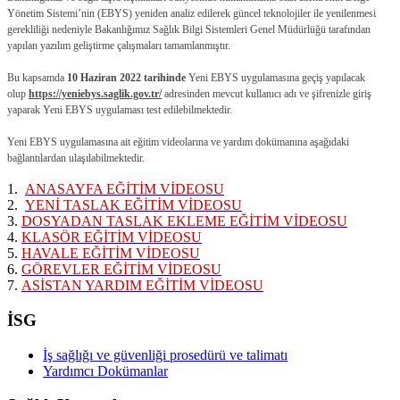
Yönetim Sistemi’nin (EBYS) yeniden analiz edilerek güncel teknolojiler ile yenilenmesi
gerekliliği nedeniyle Bakanlığımız Sağlık Bilgi Sistemleri Genel Müdürlüğü tarafından
yapılan yazılım geliştirme çalışmaları tamamlanmıştır.
Bu kapsamda
10 Haziran 2022 tarihinde
Yeni EBYS uygulamasına geçiş yapılacak
olup
https://yeniebys.saglik.gov.tr/
adresinden mevcut kullanıcı adı ve şifrenizle giriş
yaparak Yeni EBYS uygulaması test edilebilmektedir.
Yeni EBYS uygulamasına ait eğitim videolarına ve yardım dokümanına aşağıdaki
bağlantılardan ulaşılabilmektedir.
1.
ANASAYFA EĞİTİM VİDEOSU
2.
YENİ TASLAK EĞİTİM VİDEOSU
3.
DOSYADAN TASLAK EKLEME EĞİTİM VİDEOSU
4.
KLASÖR EĞİTİM VİDEOSU
5.
HAVALE EĞİTİM VİDEOSU
6.
GÖREVLER EĞİTİM VİDEOSU
7.
ASİSTAN YARDIM EĞİTİM VİDEOSU
İSG
İş sağlığı ve güvenliği prosedürü ve talimatı
Yardımcı Dokümanlar