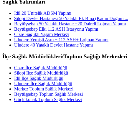
Sağlık Yatırımları
İdil 20 Ünitelik ADSM Yapımı
Silopi Devlet Hastanesi 50 Yataklı Ek Bina (Kadın Doğum ...
Beytüşşebap 50 Yataklı Hastane +20 Daireli Lojman Yapımı
Beytüşşebap Elki 112 ASH İstasyonu Yapımı
Cizre Sağlıklı Yaşam Merkezi
Uludere Yemişli Asm + 112 ASH+ Lojman Yapımı
Uludere 40 Yataklı Devlet Hastane Yapımı
İlçe Sağlık Müdürlükleri/Toplum Sağlığı Merkezleri
Cizre İlçe Sağlık Müdürlüğü
Silopi İlçe Sağlık Müdürlüğü
İdil İlçe Sağlık Müdürlüğü
Uludere İlçe Sağlık Müdürlüğü
Merkez Toplum Sağlık Merkezi
Beytüşşebap Toplum Sağlık Merkezi
Güçlükonak Toplum Sağlık Merkezi