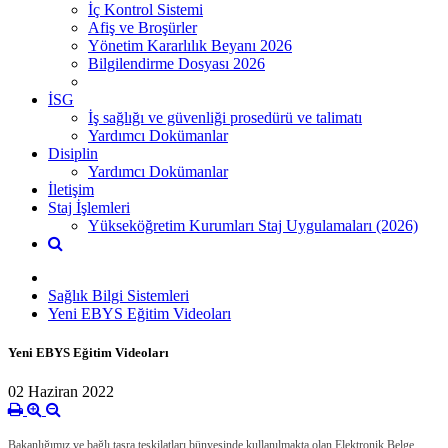
İç Kontrol Sistemi
Afiş ve Broşürler
Yönetim Kararlılık Beyanı 2026
Bilgilendirme Dosyası 2026
İSG
İş sağlığı ve güvenliği prosedürü ve talimatı
Yardımcı Dokümanlar
Disiplin
Yardımcı Dokümanlar
İletişim
Staj İşlemleri
Yükseköğretim Kurumları Staj Uygulamaları (2026)
Sağlık Bilgi Sistemleri
Yeni EBYS Eğitim Videoları
Yeni EBYS Eğitim Videoları
02 Haziran 2022
Bakanlığımız ve bağlı taşra teşkilatları bünyesinde kullanılmakta olan Elektronik Belge