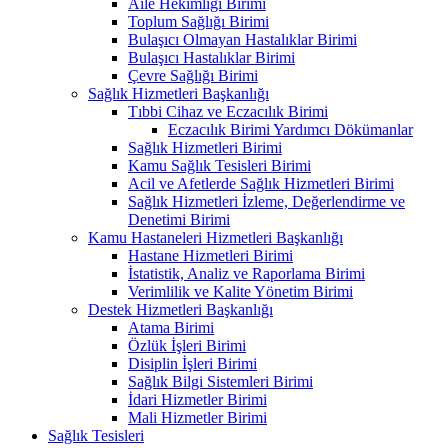
Aile Hekimliği Birimi
Toplum Sağlığı Birimi
Bulaşıcı Olmayan Hastalıklar Birimi
Bulaşıcı Hastalıklar Birimi
Çevre Sağlığı Birimi
Sağlık Hizmetleri Başkanlığı
Tıbbi Cihaz ve Eczacılık Birimi
Eczacılık Birimi Yardımcı Dökümanlar
Sağlık Hizmetleri Birimi
Kamu Sağlık Tesisleri Birimi
Acil ve Afetlerde Sağlık Hizmetleri Birimi
Sağlık Hizmetleri İzleme, Değerlendirme ve
Denetimi Birimi
Kamu Hastaneleri Hizmetleri Başkanlığı
Hastane Hizmetleri Birimi
İstatistik, Analiz ve Raporlama Birimi
Verimlilik ve Kalite Yönetim Birimi
Destek Hizmetleri Başkanlığı
Atama Birimi
Özlük İşleri Birimi
Disiplin İşleri Birimi
Sağlık Bilgi Sistemleri Birimi
İdari Hizmetler Birimi
Mali Hizmetler Birimi
Sağlık Tesisleri