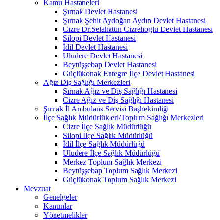
Kamu Hastaneleri
Şırnak Devlet Hastanesi
Şırnak Şehit Aydoğan Aydın Devlet Hastanesi
Cizre Dr.Selahattin Cizrelioğlu Devlet Hastanesi
Silopi Devlet Hastanesi
İdil Devlet Hastanesi
Uludere Devlet Hastanesi
Beytüşşebap Devlet Hastanesi
Güçlükonak Entegre İlçe Devlet Hastanesi
Ağız Diş Sağlığı Merkezleri
Şırnak Ağız ve Diş Sağlığı Hastanesi
Cizre Ağız ve Diş Sağlığı Hastanesi
Şırnak İl Ambulans Servisi Başhekimliği
İlçe Sağlık Müdürlükleri/Toplum Sağlığı Merkezleri
Cizre İlçe Sağlık Müdürlüğü
Silopi İlçe Sağlık Müdürlüğü
İdil İlçe Sağlık Müdürlüğü
Uludere İlçe Sağlık Müdürlüğü
Merkez Toplum Sağlık Merkezi
Beytüşşebap Toplum Sağlık Merkezi
Güçlükonak Toplum Sağlık Merkezi
Mevzuat
Genelgeler
Kanunlar
Yönetmelikler