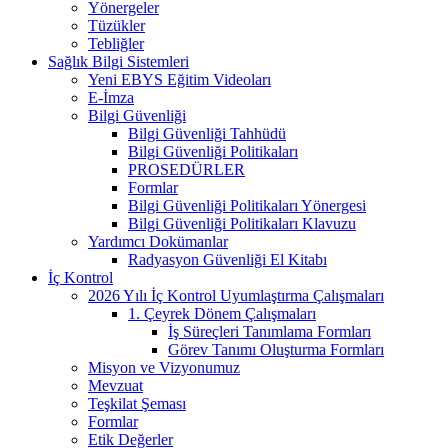
Yönergeler
Tüzükler
Tebliğler
Sağlık Bilgi Sistemleri
Yeni EBYS Eğitim Videoları
E-İmza
Bilgi Güvenliği
Bilgi Güvenliği Tahhüdü
Bilgi Güvenliği Politikaları
PROSEDÜRLER
Formlar
Bilgi Güvenliği Politikaları Yönergesi
Bilgi Güvenliği Politikaları Klavuzu
Yardımcı Dokümanlar
Radyasyon Güvenliği El Kitabı
İç Kontrol
2026 Yılı İç Kontrol Uyumlaştırma Çalışmaları
1. Çeyrek Dönem Çalışmaları
İş Süreçleri Tanımlama Formları
Görev Tanımı Oluşturma Formları
Misyon ve Vizyonumuz
Mevzuat
Teşkilat Şeması
Formlar
Etik Değerler