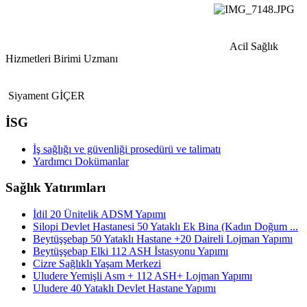
Acil Sağlık
Hizmetleri Birimi Uzmanı
Siyament GİÇER
İSG
İş sağlığı ve güvenliği prosedürü ve talimatı
Yardımcı Dokümanlar
Sağlık Yatırımları
İdil 20 Ünitelik ADSM Yapımı
Silopi Devlet Hastanesi 50 Yataklı Ek Bina (Kadın Doğum ...
Beytüşşebap 50 Yataklı Hastane +20 Daireli Lojman Yapımı
Beytüşşebap Elki 112 ASH İstasyonu Yapımı
Cizre Sağlıklı Yaşam Merkezi
Uludere Yemişli Asm + 112 ASH+ Lojman Yapımı
Uludere 40 Yataklı Devlet Hastane Yapımı