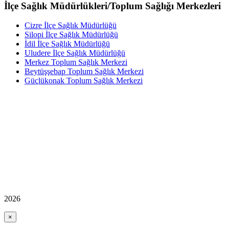
İlçe Sağlık Müdürlükleri/Toplum Sağlığı Merkezleri
Cizre İlçe Sağlık Müdürlüğü
Silopi İlçe Sağlık Müdürlüğü
İdil İlçe Sağlık Müdürlüğü
Uludere İlçe Sağlık Müdürlüğü
Merkez Toplum Sağlık Merkezi
Beytüşşebap Toplum Sağlık Merkezi
Güçlükonak Toplum Sağlık Merkezi
2026
×