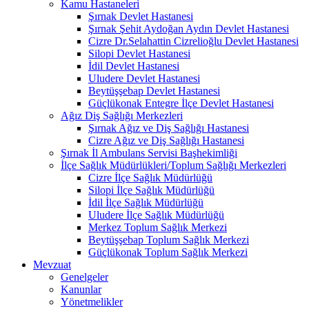
Kamu Hastaneleri
Şırnak Devlet Hastanesi
Şırnak Şehit Aydoğan Aydın Devlet Hastanesi
Cizre Dr.Selahattin Cizrelioğlu Devlet Hastanesi
Silopi Devlet Hastanesi
İdil Devlet Hastanesi
Uludere Devlet Hastanesi
Beytüşşebap Devlet Hastanesi
Güçlükonak Entegre İlçe Devlet Hastanesi
Ağız Diş Sağlığı Merkezleri
Şırnak Ağız ve Diş Sağlığı Hastanesi
Cizre Ağız ve Diş Sağlığı Hastanesi
Şırnak İl Ambulans Servisi Başhekimliği
İlçe Sağlık Müdürlükleri/Toplum Sağlığı Merkezleri
Cizre İlçe Sağlık Müdürlüğü
Silopi İlçe Sağlık Müdürlüğü
İdil İlçe Sağlık Müdürlüğü
Uludere İlçe Sağlık Müdürlüğü
Merkez Toplum Sağlık Merkezi
Beytüşşebap Toplum Sağlık Merkezi
Güçlükonak Toplum Sağlık Merkezi
Mevzuat
Genelgeler
Kanunlar
Yönetmelikler