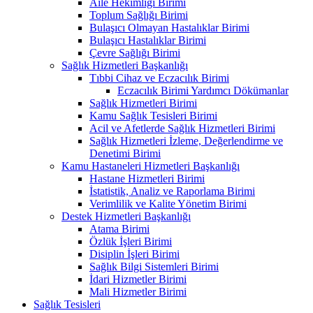
Aile Hekimliği Birimi
Toplum Sağlığı Birimi
Bulaşıcı Olmayan Hastalıklar Birimi
Bulaşıcı Hastalıklar Birimi
Çevre Sağlığı Birimi
Sağlık Hizmetleri Başkanlığı
Tıbbi Cihaz ve Eczacılık Birimi
Eczacılık Birimi Yardımcı Dökümanlar
Sağlık Hizmetleri Birimi
Kamu Sağlık Tesisleri Birimi
Acil ve Afetlerde Sağlık Hizmetleri Birimi
Sağlık Hizmetleri İzleme, Değerlendirme ve
Denetimi Birimi
Kamu Hastaneleri Hizmetleri Başkanlığı
Hastane Hizmetleri Birimi
İstatistik, Analiz ve Raporlama Birimi
Verimlilik ve Kalite Yönetim Birimi
Destek Hizmetleri Başkanlığı
Atama Birimi
Özlük İşleri Birimi
Disiplin İşleri Birimi
Sağlık Bilgi Sistemleri Birimi
İdari Hizmetler Birimi
Mali Hizmetler Birimi
Sağlık Tesisleri