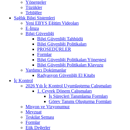
Yönergeler
Tüzükler
Tebliğler
Sağlık Bilgi Sistemleri
Yeni EBYS Eğitim Videoları
E-İmza
Bilgi Güvenliği
Bilgi Güvenliği Tahhüdü
Bilgi Güvenliği Politikaları
PROSEDÜRLER
Formlar
Bilgi Güvenliği Politikaları Yönergesi
Bilgi Güvenliği Politikaları Klavuzu
Yardımcı Dokümanlar
Radyasyon Güvenliği El Kitabı
İç Kontrol
2026 Yılı İç Kontrol Uyumlaştırma Çalışmaları
1. Çeyrek Dönem Çalışmaları
İş Süreçleri Tanımlama Formları
Görev Tanımı Oluşturma Formları
Misyon ve Vizyonumuz
Mevzuat
Teşkilat Şeması
Formlar
Etik Değerler