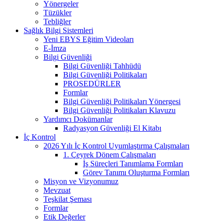
Yönergeler
Tüzükler
Tebliğler
Sağlık Bilgi Sistemleri
Yeni EBYS Eğitim Videoları
E-İmza
Bilgi Güvenliği
Bilgi Güvenliği Tahhüdü
Bilgi Güvenliği Politikaları
PROSEDÜRLER
Formlar
Bilgi Güvenliği Politikaları Yönergesi
Bilgi Güvenliği Politikaları Klavuzu
Yardımcı Dokümanlar
Radyasyon Güvenliği El Kitabı
İç Kontrol
2026 Yılı İç Kontrol Uyumlaştırma Çalışmaları
1. Çeyrek Dönem Çalışmaları
İş Süreçleri Tanımlama Formları
Görev Tanımı Oluşturma Formları
Misyon ve Vizyonumuz
Mevzuat
Teşkilat Şeması
Formlar
Etik Değerler