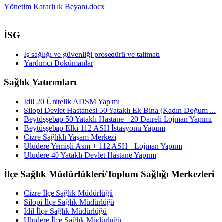
Yönetim Kararlılık Beyanı.docx
İSG
İş sağlığı ve güvenliği prosedürü ve talimatı
Yardımcı Dokümanlar
Sağlık Yatırımları
İdil 20 Ünitelik ADSM Yapımı
Silopi Devlet Hastanesi 50 Yataklı Ek Bina (Kadın Doğum ...
Beytüşşebap 50 Yataklı Hastane +20 Daireli Lojman Yapımı
Beytüşşebap Elki 112 ASH İstasyonu Yapımı
Cizre Sağlıklı Yaşam Merkezi
Uludere Yemişli Asm + 112 ASH+ Lojman Yapımı
Uludere 40 Yataklı Devlet Hastane Yapımı
İlçe Sağlık Müdürlükleri/Toplum Sağlığı Merkezleri
Cizre İlçe Sağlık Müdürlüğü
Silopi İlçe Sağlık Müdürlüğü
İdil İlçe Sağlık Müdürlüğü
Uludere İlçe Sağlık Müdürlüğü