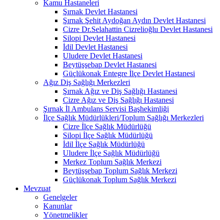
Kamu Hastaneleri
Şırnak Devlet Hastanesi
Şırnak Şehit Aydoğan Aydın Devlet Hastanesi
Cizre Dr.Selahattin Cizrelioğlu Devlet Hastanesi
Silopi Devlet Hastanesi
İdil Devlet Hastanesi
Uludere Devlet Hastanesi
Beytüşşebap Devlet Hastanesi
Güçlükonak Entegre İlçe Devlet Hastanesi
Ağız Diş Sağlığı Merkezleri
Şırnak Ağız ve Diş Sağlığı Hastanesi
Cizre Ağız ve Diş Sağlığı Hastanesi
Şırnak İl Ambulans Servisi Başhekimliği
İlçe Sağlık Müdürlükleri/Toplum Sağlığı Merkezleri
Cizre İlçe Sağlık Müdürlüğü
Silopi İlçe Sağlık Müdürlüğü
İdil İlçe Sağlık Müdürlüğü
Uludere İlçe Sağlık Müdürlüğü
Merkez Toplum Sağlık Merkezi
Beytüşşebap Toplum Sağlık Merkezi
Güçlükonak Toplum Sağlık Merkezi
Mevzuat
Genelgeler
Kanunlar
Yönetmelikler