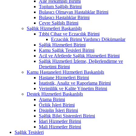
Aile Hekimliği Birimi
Toplum Sağlığı Birimi
Bulaşıcı Olmayan Hastalıklar Birimi
Bulaşıcı Hastalıklar Birimi
Çevre Sağlığı Birimi
Sağlık Hizmetleri Başkanlığı
Tıbbi Cihaz ve Eczacılık Birimi
Eczacılık Birimi Yardımcı Dökümanlar
Sağlık Hizmetleri Birimi
Kamu Sağlık Tesisleri Birimi
Acil ve Afetlerde Sağlık Hizmetleri Birimi
Sağlık Hizmetleri İzleme, Değerlendirme ve
Denetimi Birimi
Kamu Hastaneleri Hizmetleri Başkanlığı
Hastane Hizmetleri Birimi
İstatistik, Analiz ve Raporlama Birimi
Verimlilik ve Kalite Yönetim Birimi
Destek Hizmetleri Başkanlığı
Atama Birimi
Özlük İşleri Birimi
Disiplin İşleri Birimi
Sağlık Bilgi Sistemleri Birimi
İdari Hizmetler Birimi
Mali Hizmetler Birimi
Sağlık Tesisleri