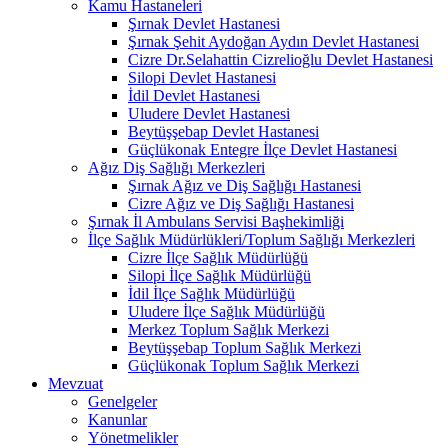
Kamu Hastaneleri
Şırnak Devlet Hastanesi
Şırnak Şehit Aydoğan Aydın Devlet Hastanesi
Cizre Dr.Selahattin Cizrelioğlu Devlet Hastanesi
Silopi Devlet Hastanesi
İdil Devlet Hastanesi
Uludere Devlet Hastanesi
Beytüşşebap Devlet Hastanesi
Güçlükonak Entegre İlçe Devlet Hastanesi
Ağız Diş Sağlığı Merkezleri
Şırnak Ağız ve Diş Sağlığı Hastanesi
Cizre Ağız ve Diş Sağlığı Hastanesi
Şırnak İl Ambulans Servisi Başhekimliği
İlçe Sağlık Müdürlükleri/Toplum Sağlığı Merkezleri
Cizre İlçe Sağlık Müdürlüğü
Silopi İlçe Sağlık Müdürlüğü
İdil İlçe Sağlık Müdürlüğü
Uludere İlçe Sağlık Müdürlüğü
Merkez Toplum Sağlık Merkezi
Beytüşşebap Toplum Sağlık Merkezi
Güçlükonak Toplum Sağlık Merkezi
Mevzuat
Genelgeler
Kanunlar
Yönetmelikler