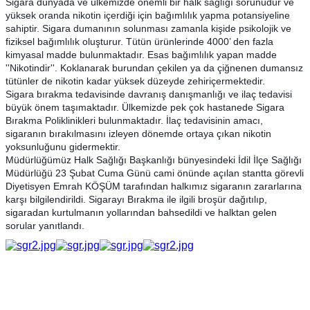
Sigara dünyada ve ülkemizde önemli bir halk sağlığı sorunudur ve
yüksek oranda nikotin içerdiği için bağımlılık yapma potansiyeline
sahiptir. Sigara dumanının solunması zamanla kişide psikolojik ve
fiziksel bağımlılık oluşturur. Tütün ürünlerinde 4000’ den fazla
kimyasal madde bulunmaktadır. Esas bağımlılık yapan madde
''Nikotindir''. Koklanarak burundan çekilen ya da çiğnenen dumansız
tütünler de nikotin kadar yüksek düzeyde zehir
içermektedir.
Sigara bırakma tedavisinde davranış danışmanlığı ve ilaç tedavisi
büyük önem taşımaktadır. Ülkemizde pek çok hastanede Sigara
Bırakma Poliklinikleri bulunmaktadır. İlaç tedavisinin amacı,
sigaranın bırakılmasını izleyen dönemde ortaya çıkan nikotin
yoksunluğunu gidermektir.
Müdürlüğümüz Halk Sağlığı Başkanlığı bünyesindeki İdil İlçe Sağlığı
Müdürlüğü 23 Şubat Cuma Günü cami önünde açılan stantta görevli
Diyetisyen Emrah KÖŞÜM tarafından halkımız sigaranın zararlarına
karşı bilgilendirildi. Sigarayı Bırakma ile ilgili broşür dağıtılıp,
sigaradan kurtulmanın yollarından bahsedildi ve halktan gelen
sorular yanıtlandı.