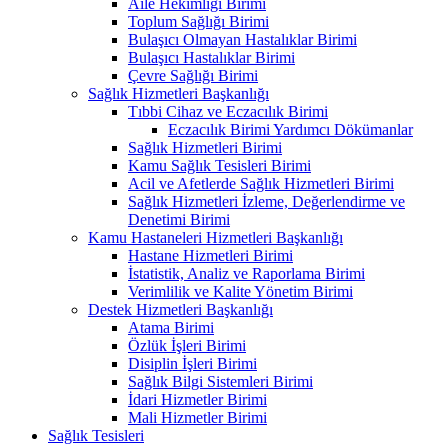
Aile Hekimliği Birimi
Toplum Sağlığı Birimi
Bulaşıcı Olmayan Hastalıklar Birimi
Bulaşıcı Hastalıklar Birimi
Çevre Sağlığı Birimi
Sağlık Hizmetleri Başkanlığı
Tıbbi Cihaz ve Eczacılık Birimi
Eczacılık Birimi Yardımcı Dökümanlar
Sağlık Hizmetleri Birimi
Kamu Sağlık Tesisleri Birimi
Acil ve Afetlerde Sağlık Hizmetleri Birimi
Sağlık Hizmetleri İzleme, Değerlendirme ve
Denetimi Birimi
Kamu Hastaneleri Hizmetleri Başkanlığı
Hastane Hizmetleri Birimi
İstatistik, Analiz ve Raporlama Birimi
Verimlilik ve Kalite Yönetim Birimi
Destek Hizmetleri Başkanlığı
Atama Birimi
Özlük İşleri Birimi
Disiplin İşleri Birimi
Sağlık Bilgi Sistemleri Birimi
İdari Hizmetler Birimi
Mali Hizmetler Birimi
Sağlık Tesisleri