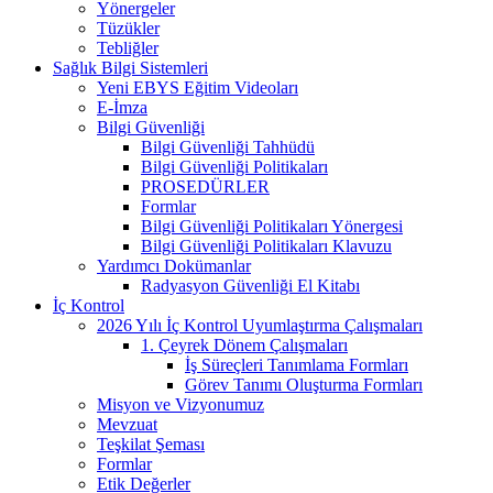
Yönergeler
Tüzükler
Tebliğler
Sağlık Bilgi Sistemleri
Yeni EBYS Eğitim Videoları
E-İmza
Bilgi Güvenliği
Bilgi Güvenliği Tahhüdü
Bilgi Güvenliği Politikaları
PROSEDÜRLER
Formlar
Bilgi Güvenliği Politikaları Yönergesi
Bilgi Güvenliği Politikaları Klavuzu
Yardımcı Dokümanlar
Radyasyon Güvenliği El Kitabı
İç Kontrol
2026 Yılı İç Kontrol Uyumlaştırma Çalışmaları
1. Çeyrek Dönem Çalışmaları
İş Süreçleri Tanımlama Formları
Görev Tanımı Oluşturma Formları
Misyon ve Vizyonumuz
Mevzuat
Teşkilat Şeması
Formlar
Etik Değerler