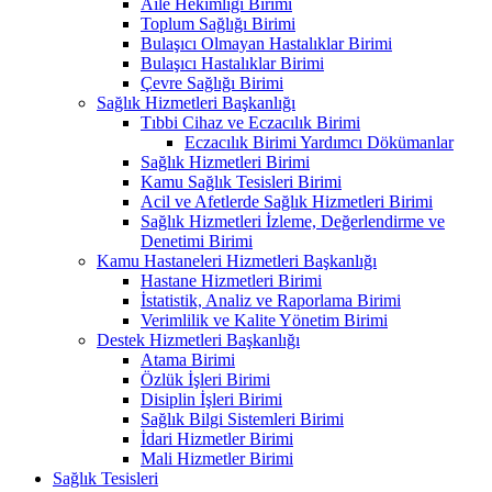
Aile Hekimliği Birimi
Toplum Sağlığı Birimi
Bulaşıcı Olmayan Hastalıklar Birimi
Bulaşıcı Hastalıklar Birimi
Çevre Sağlığı Birimi
Sağlık Hizmetleri Başkanlığı
Tıbbi Cihaz ve Eczacılık Birimi
Eczacılık Birimi Yardımcı Dökümanlar
Sağlık Hizmetleri Birimi
Kamu Sağlık Tesisleri Birimi
Acil ve Afetlerde Sağlık Hizmetleri Birimi
Sağlık Hizmetleri İzleme, Değerlendirme ve
Denetimi Birimi
Kamu Hastaneleri Hizmetleri Başkanlığı
Hastane Hizmetleri Birimi
İstatistik, Analiz ve Raporlama Birimi
Verimlilik ve Kalite Yönetim Birimi
Destek Hizmetleri Başkanlığı
Atama Birimi
Özlük İşleri Birimi
Disiplin İşleri Birimi
Sağlık Bilgi Sistemleri Birimi
İdari Hizmetler Birimi
Mali Hizmetler Birimi
Sağlık Tesisleri