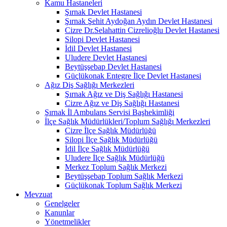
Kamu Hastaneleri
Şırnak Devlet Hastanesi
Şırnak Şehit Aydoğan Aydın Devlet Hastanesi
Cizre Dr.Selahattin Cizrelioğlu Devlet Hastanesi
Silopi Devlet Hastanesi
İdil Devlet Hastanesi
Uludere Devlet Hastanesi
Beytüşşebap Devlet Hastanesi
Güçlükonak Entegre İlçe Devlet Hastanesi
Ağız Diş Sağlığı Merkezleri
Şırnak Ağız ve Diş Sağlığı Hastanesi
Cizre Ağız ve Diş Sağlığı Hastanesi
Şırnak İl Ambulans Servisi Başhekimliği
İlçe Sağlık Müdürlükleri/Toplum Sağlığı Merkezleri
Cizre İlçe Sağlık Müdürlüğü
Silopi İlçe Sağlık Müdürlüğü
İdil İlçe Sağlık Müdürlüğü
Uludere İlçe Sağlık Müdürlüğü
Merkez Toplum Sağlık Merkezi
Beytüşşebap Toplum Sağlık Merkezi
Güçlükonak Toplum Sağlık Merkezi
Mevzuat
Genelgeler
Kanunlar
Yönetmelikler