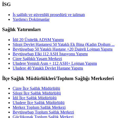
İSG
İş sağlığı ve güvenliği prosedürü ve talimatı
Yardımcı Dokümanlar
Sağlık Yatırımları
İdil 20 Ünitelik ADSM Yapımı
Silopi Devlet Hastanesi 50 Yataklı Ek Bina (Kadın Doğum ...
Beytüşşebap 50 Yataklı Hastane +20 Daireli Lojman Yapımı
Beytüşşebap Elki 112 ASH İstasyonu Yapımı
Cizre Sağlıklı Yaşam Merkezi
Uludere Yemişli Asm + 112 ASH+ Lojman Yapımı
Uludere 40 Yataklı Devlet Hastane Yapımı
İlçe Sağlık Müdürlükleri/Toplum Sağlığı Merkezleri
Cizre İlçe Sağlık Müdürlüğü
Silopi İlçe Sağlık Müdürlüğü
İdil İlçe Sağlık Müdürlüğü
Uludere İlçe Sağlık Müdürlüğü
Merkez Toplum Sağlık Merkezi
Beytüşşebap Toplum Sağlık Merkezi
Güçlükonak Toplum Sağlık Merkezi