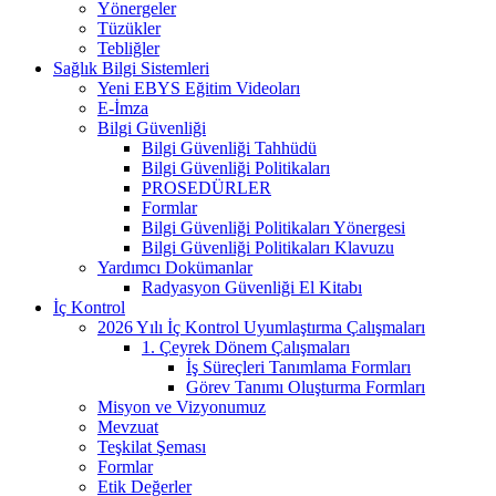
Yönergeler
Tüzükler
Tebliğler
Sağlık Bilgi Sistemleri
Yeni EBYS Eğitim Videoları
E-İmza
Bilgi Güvenliği
Bilgi Güvenliği Tahhüdü
Bilgi Güvenliği Politikaları
PROSEDÜRLER
Formlar
Bilgi Güvenliği Politikaları Yönergesi
Bilgi Güvenliği Politikaları Klavuzu
Yardımcı Dokümanlar
Radyasyon Güvenliği El Kitabı
İç Kontrol
2026 Yılı İç Kontrol Uyumlaştırma Çalışmaları
1. Çeyrek Dönem Çalışmaları
İş Süreçleri Tanımlama Formları
Görev Tanımı Oluşturma Formları
Misyon ve Vizyonumuz
Mevzuat
Teşkilat Şeması
Formlar
Etik Değerler