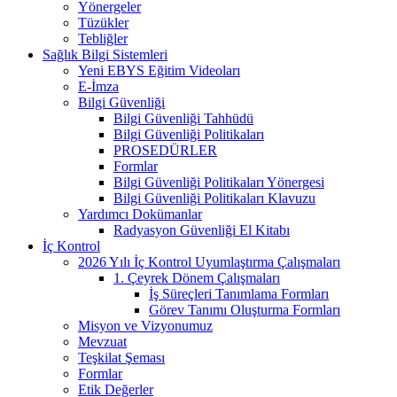
Yönergeler
Tüzükler
Tebliğler
Sağlık Bilgi Sistemleri
Yeni EBYS Eğitim Videoları
E-İmza
Bilgi Güvenliği
Bilgi Güvenliği Tahhüdü
Bilgi Güvenliği Politikaları
PROSEDÜRLER
Formlar
Bilgi Güvenliği Politikaları Yönergesi
Bilgi Güvenliği Politikaları Klavuzu
Yardımcı Dokümanlar
Radyasyon Güvenliği El Kitabı
İç Kontrol
2026 Yılı İç Kontrol Uyumlaştırma Çalışmaları
1. Çeyrek Dönem Çalışmaları
İş Süreçleri Tanımlama Formları
Görev Tanımı Oluşturma Formları
Misyon ve Vizyonumuz
Mevzuat
Teşkilat Şeması
Formlar
Etik Değerler