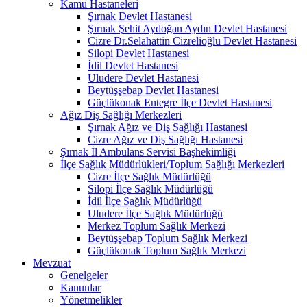
Kamu Hastaneleri
Şırnak Devlet Hastanesi
Şırnak Şehit Aydoğan Aydın Devlet Hastanesi
Cizre Dr.Selahattin Cizrelioğlu Devlet Hastanesi
Silopi Devlet Hastanesi
İdil Devlet Hastanesi
Uludere Devlet Hastanesi
Beytüşşebap Devlet Hastanesi
Güçlükonak Entegre İlçe Devlet Hastanesi
Ağız Diş Sağlığı Merkezleri
Şırnak Ağız ve Diş Sağlığı Hastanesi
Cizre Ağız ve Diş Sağlığı Hastanesi
Şırnak İl Ambulans Servisi Başhekimliği
İlçe Sağlık Müdürlükleri/Toplum Sağlığı Merkezleri
Cizre İlçe Sağlık Müdürlüğü
Silopi İlçe Sağlık Müdürlüğü
İdil İlçe Sağlık Müdürlüğü
Uludere İlçe Sağlık Müdürlüğü
Merkez Toplum Sağlık Merkezi
Beytüşşebap Toplum Sağlık Merkezi
Güçlükonak Toplum Sağlık Merkezi
Mevzuat
Genelgeler
Kanunlar
Yönetmelikler