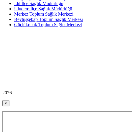
İdil İlçe Sağlık Müdürlüğü
Uludere İlçe Sağlık Müdürlüğü
Merkez Toplum Sağlık Merkezi
Beytüşşebap Toplum Sağlık Merkezi
Güçlükonak Toplum Sağlık Merkezi
2026
×