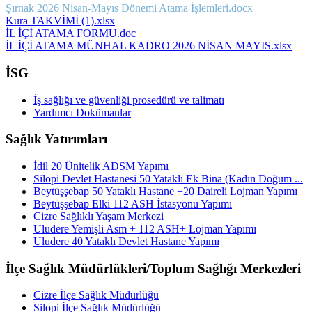
Şırnak 2026 Nisan-Mayıs Dönemi Atama İşlemleri.docx
Kura TAKVİMİ (1).xlsx
İL İÇİ ATAMA FORMU.doc
İL İÇİ ATAMA MÜNHAL KADRO 2026 NİSAN MAYIS.xlsx
İSG
İş sağlığı ve güvenliği prosedürü ve talimatı
Yardımcı Dokümanlar
Sağlık Yatırımları
İdil 20 Ünitelik ADSM Yapımı
Silopi Devlet Hastanesi 50 Yataklı Ek Bina (Kadın Doğum ...
Beytüşşebap 50 Yataklı Hastane +20 Daireli Lojman Yapımı
Beytüşşebap Elki 112 ASH İstasyonu Yapımı
Cizre Sağlıklı Yaşam Merkezi
Uludere Yemişli Asm + 112 ASH+ Lojman Yapımı
Uludere 40 Yataklı Devlet Hastane Yapımı
İlçe Sağlık Müdürlükleri/Toplum Sağlığı Merkezleri
Cizre İlçe Sağlık Müdürlüğü
Silopi İlçe Sağlık Müdürlüğü