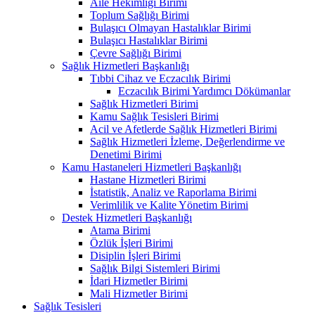
Aile Hekimliği Birimi
Toplum Sağlığı Birimi
Bulaşıcı Olmayan Hastalıklar Birimi
Bulaşıcı Hastalıklar Birimi
Çevre Sağlığı Birimi
Sağlık Hizmetleri Başkanlığı
Tıbbi Cihaz ve Eczacılık Birimi
Eczacılık Birimi Yardımcı Dökümanlar
Sağlık Hizmetleri Birimi
Kamu Sağlık Tesisleri Birimi
Acil ve Afetlerde Sağlık Hizmetleri Birimi
Sağlık Hizmetleri İzleme, Değerlendirme ve
Denetimi Birimi
Kamu Hastaneleri Hizmetleri Başkanlığı
Hastane Hizmetleri Birimi
İstatistik, Analiz ve Raporlama Birimi
Verimlilik ve Kalite Yönetim Birimi
Destek Hizmetleri Başkanlığı
Atama Birimi
Özlük İşleri Birimi
Disiplin İşleri Birimi
Sağlık Bilgi Sistemleri Birimi
İdari Hizmetler Birimi
Mali Hizmetler Birimi
Sağlık Tesisleri