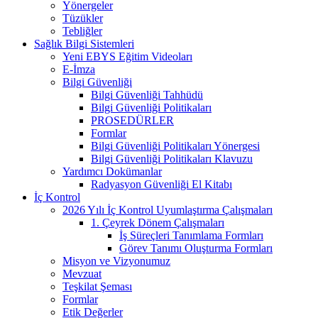
Yönergeler
Tüzükler
Tebliğler
Sağlık Bilgi Sistemleri
Yeni EBYS Eğitim Videoları
E-İmza
Bilgi Güvenliği
Bilgi Güvenliği Tahhüdü
Bilgi Güvenliği Politikaları
PROSEDÜRLER
Formlar
Bilgi Güvenliği Politikaları Yönergesi
Bilgi Güvenliği Politikaları Klavuzu
Yardımcı Dokümanlar
Radyasyon Güvenliği El Kitabı
İç Kontrol
2026 Yılı İç Kontrol Uyumlaştırma Çalışmaları
1. Çeyrek Dönem Çalışmaları
İş Süreçleri Tanımlama Formları
Görev Tanımı Oluşturma Formları
Misyon ve Vizyonumuz
Mevzuat
Teşkilat Şeması
Formlar
Etik Değerler