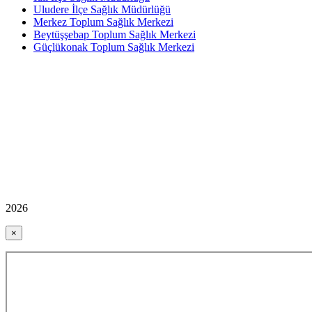
Uludere İlçe Sağlık Müdürlüğü
Merkez Toplum Sağlık Merkezi
Beytüşşebap Toplum Sağlık Merkezi
Güçlükonak Toplum Sağlık Merkezi
2026
×