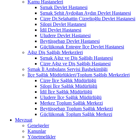
Kamu Hastaneleri
Şırnak Devlet Hastanesi
Şırnak Şehit Aydoğan Aydın Devlet Hastanesi
Cizre Dr.Selahattin Cizrelioğlu Devlet Hastanesi
Silopi Devlet Hastanesi
İdil Devlet Hastanesi
Uludere Devlet Hastanesi
Beytüşşebap Devlet Hastanesi
Güçlükonak Entegre İlçe Devlet Hastanesi
Ağız Diş Sağlığı Merkezleri
Şırnak Ağız ve Diş Sağlığı Hastanesi
Cizre Ağız ve Diş Sağlığı Hastanesi
Şırnak İl Ambulans Servisi Başhekimliği
İlçe Sağlık Müdürlükleri/Toplum Sağlığı Merkezleri
Cizre İlçe Sağlık Müdürlüğü
Silopi İlçe Sağlık Müdürlüğü
İdil İlçe Sağlık Müdürlüğü
Uludere İlçe Sağlık Müdürlüğü
Merkez Toplum Sağlık Merkezi
Beytüşşebap Toplum Sağlık Merkezi
Güçlükonak Toplum Sağlık Merkezi
Mevzuat
Genelgeler
Kanunlar
Yönetmelikler