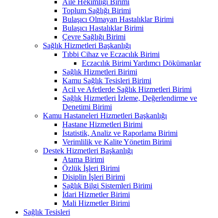
Aile Hekimliği Birimi
Toplum Sağlığı Birimi
Bulaşıcı Olmayan Hastalıklar Birimi
Bulaşıcı Hastalıklar Birimi
Çevre Sağlığı Birimi
Sağlık Hizmetleri Başkanlığı
Tıbbi Cihaz ve Eczacılık Birimi
Eczacılık Birimi Yardımcı Dökümanlar
Sağlık Hizmetleri Birimi
Kamu Sağlık Tesisleri Birimi
Acil ve Afetlerde Sağlık Hizmetleri Birimi
Sağlık Hizmetleri İzleme, Değerlendirme ve
Denetimi Birimi
Kamu Hastaneleri Hizmetleri Başkanlığı
Hastane Hizmetleri Birimi
İstatistik, Analiz ve Raporlama Birimi
Verimlilik ve Kalite Yönetim Birimi
Destek Hizmetleri Başkanlığı
Atama Birimi
Özlük İşleri Birimi
Disiplin İşleri Birimi
Sağlık Bilgi Sistemleri Birimi
İdari Hizmetler Birimi
Mali Hizmetler Birimi
Sağlık Tesisleri