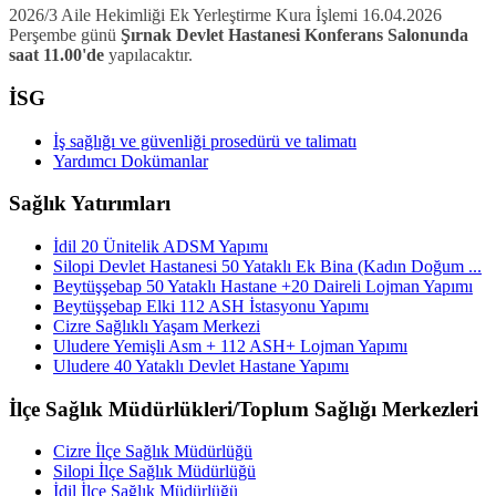
2026/3 Aile Hekimliği Ek Yerleştirme Kura İşlemi 16.04.2026
Perşembe günü
Şırnak Devlet Hastanesi Konferans Salonunda
saat 11.00'de
yapılacaktır.
İSG
İş sağlığı ve güvenliği prosedürü ve talimatı
Yardımcı Dokümanlar
Sağlık Yatırımları
İdil 20 Ünitelik ADSM Yapımı
Silopi Devlet Hastanesi 50 Yataklı Ek Bina (Kadın Doğum ...
Beytüşşebap 50 Yataklı Hastane +20 Daireli Lojman Yapımı
Beytüşşebap Elki 112 ASH İstasyonu Yapımı
Cizre Sağlıklı Yaşam Merkezi
Uludere Yemişli Asm + 112 ASH+ Lojman Yapımı
Uludere 40 Yataklı Devlet Hastane Yapımı
İlçe Sağlık Müdürlükleri/Toplum Sağlığı Merkezleri
Cizre İlçe Sağlık Müdürlüğü
Silopi İlçe Sağlık Müdürlüğü
İdil İlçe Sağlık Müdürlüğü