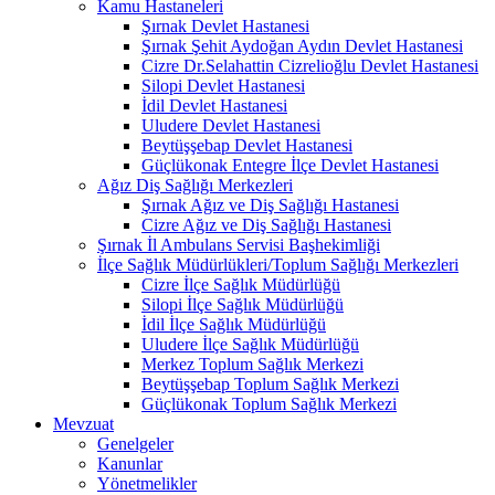
Kamu Hastaneleri
Şırnak Devlet Hastanesi
Şırnak Şehit Aydoğan Aydın Devlet Hastanesi
Cizre Dr.Selahattin Cizrelioğlu Devlet Hastanesi
Silopi Devlet Hastanesi
İdil Devlet Hastanesi
Uludere Devlet Hastanesi
Beytüşşebap Devlet Hastanesi
Güçlükonak Entegre İlçe Devlet Hastanesi
Ağız Diş Sağlığı Merkezleri
Şırnak Ağız ve Diş Sağlığı Hastanesi
Cizre Ağız ve Diş Sağlığı Hastanesi
Şırnak İl Ambulans Servisi Başhekimliği
İlçe Sağlık Müdürlükleri/Toplum Sağlığı Merkezleri
Cizre İlçe Sağlık Müdürlüğü
Silopi İlçe Sağlık Müdürlüğü
İdil İlçe Sağlık Müdürlüğü
Uludere İlçe Sağlık Müdürlüğü
Merkez Toplum Sağlık Merkezi
Beytüşşebap Toplum Sağlık Merkezi
Güçlükonak Toplum Sağlık Merkezi
Mevzuat
Genelgeler
Kanunlar
Yönetmelikler