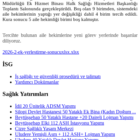
Müdürlüğü Ek Hizmet Binası Halk Sağlığı Hizmetleri Başkanlığı
Toplantı Salonunda gerçekleştirildi. Boş olan 9 birimden, sistemdeki
aile hekimlerinin yaptığı yer değişikliği
dahil 4 birim tercih edildi
.
Kura sonucu 5 aile hekimliği birimi boş kalmıştır.
Tercihte bulunan aile hekimlerine yeni görev yerlerinde başarılar
diliyoruz.
2026-2-ek-yerlestirme-sonucuxlsx.xlsx
İSG
İş sağlığı ve güvenliği prosedürü ve talimatı
Yardımcı Dokümanlar
Sağlık Yatırımları
İdil 20 Ünitelik ADSM Yapımı
Silopi Devlet Hastanesi 50 Yataklı Ek Bina (Kadın Doğum ...
Beytüşşebap 50 Yataklı Hastane +20 Daireli Lojman Yapımı
Beytüşşebap Elki 112 ASH İstasyonu Yapımı
Cizre Sağlıklı Yaşam Merkezi
Uludere Yemişli Asm + 112 ASH+ Lojman Yapımı
Uludere 40 Yataklı Devlet Hastane Yapımı