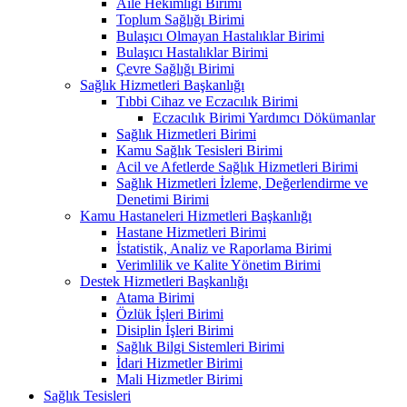
Aile Hekimliği Birimi
Toplum Sağlığı Birimi
Bulaşıcı Olmayan Hastalıklar Birimi
Bulaşıcı Hastalıklar Birimi
Çevre Sağlığı Birimi
Sağlık Hizmetleri Başkanlığı
Tıbbi Cihaz ve Eczacılık Birimi
Eczacılık Birimi Yardımcı Dökümanlar
Sağlık Hizmetleri Birimi
Kamu Sağlık Tesisleri Birimi
Acil ve Afetlerde Sağlık Hizmetleri Birimi
Sağlık Hizmetleri İzleme, Değerlendirme ve
Denetimi Birimi
Kamu Hastaneleri Hizmetleri Başkanlığı
Hastane Hizmetleri Birimi
İstatistik, Analiz ve Raporlama Birimi
Verimlilik ve Kalite Yönetim Birimi
Destek Hizmetleri Başkanlığı
Atama Birimi
Özlük İşleri Birimi
Disiplin İşleri Birimi
Sağlık Bilgi Sistemleri Birimi
İdari Hizmetler Birimi
Mali Hizmetler Birimi
Sağlık Tesisleri