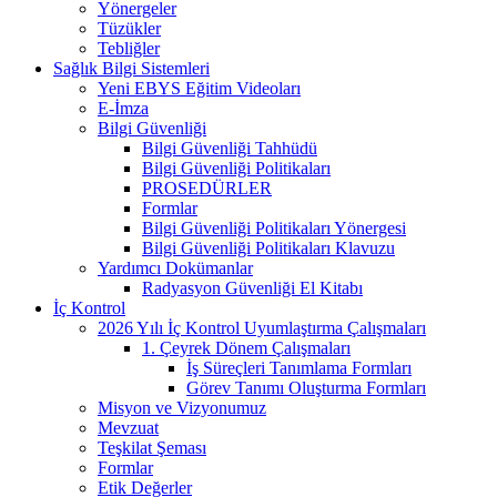
Yönergeler
Tüzükler
Tebliğler
Sağlık Bilgi Sistemleri
Yeni EBYS Eğitim Videoları
E-İmza
Bilgi Güvenliği
Bilgi Güvenliği Tahhüdü
Bilgi Güvenliği Politikaları
PROSEDÜRLER
Formlar
Bilgi Güvenliği Politikaları Yönergesi
Bilgi Güvenliği Politikaları Klavuzu
Yardımcı Dokümanlar
Radyasyon Güvenliği El Kitabı
İç Kontrol
2026 Yılı İç Kontrol Uyumlaştırma Çalışmaları
1. Çeyrek Dönem Çalışmaları
İş Süreçleri Tanımlama Formları
Görev Tanımı Oluşturma Formları
Misyon ve Vizyonumuz
Mevzuat
Teşkilat Şeması
Formlar
Etik Değerler