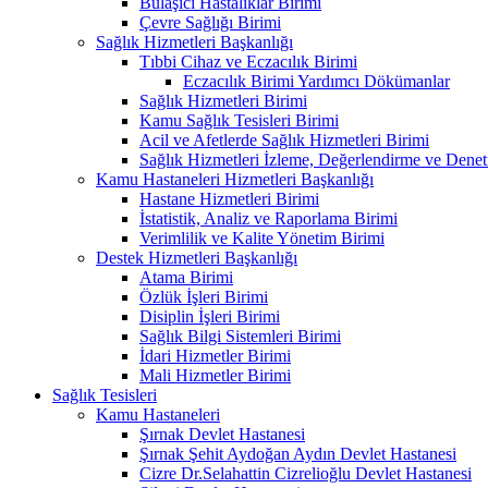
Bulaşıcı Hastalıklar Birimi
Çevre Sağlığı Birimi
Sağlık Hizmetleri Başkanlığı
Tıbbi Cihaz ve Eczacılık Birimi
Eczacılık Birimi Yardımcı Dökümanlar
Sağlık Hizmetleri Birimi
Kamu Sağlık Tesisleri Birimi
Acil ve Afetlerde Sağlık Hizmetleri Birimi
Sağlık Hizmetleri İzleme, Değerlendirme ve Denet
Kamu Hastaneleri Hizmetleri Başkanlığı
Hastane Hizmetleri Birimi
İstatistik, Analiz ve Raporlama Birimi
Verimlilik ve Kalite Yönetim Birimi
Destek Hizmetleri Başkanlığı
Atama Birimi
Özlük İşleri Birimi
Disiplin İşleri Birimi
Sağlık Bilgi Sistemleri Birimi
İdari Hizmetler Birimi
Mali Hizmetler Birimi
Sağlık Tesisleri
Kamu Hastaneleri
Şırnak Devlet Hastanesi
Şırnak Şehit Aydoğan Aydın Devlet Hastanesi
Cizre Dr.Selahattin Cizrelioğlu Devlet Hastanesi