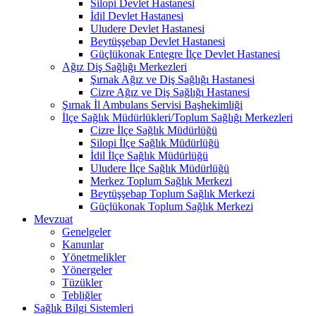
Silopi Devlet Hastanesi
İdil Devlet Hastanesi
Uludere Devlet Hastanesi
Beytüşşebap Devlet Hastanesi
Güçlükonak Entegre İlçe Devlet Hastanesi
Ağız Diş Sağlığı Merkezleri
Şırnak Ağız ve Diş Sağlığı Hastanesi
Cizre Ağız ve Diş Sağlığı Hastanesi
Şırnak İl Ambulans Servisi Başhekimliği
İlçe Sağlık Müdürlükleri/Toplum Sağlığı Merkezleri
Cizre İlçe Sağlık Müdürlüğü
Silopi İlçe Sağlık Müdürlüğü
İdil İlçe Sağlık Müdürlüğü
Uludere İlçe Sağlık Müdürlüğü
Merkez Toplum Sağlık Merkezi
Beytüşşebap Toplum Sağlık Merkezi
Güçlükonak Toplum Sağlık Merkezi
Mevzuat
Genelgeler
Kanunlar
Yönetmelikler
Yönergeler
Tüzükler
Tebliğler
Sağlık Bilgi Sistemleri