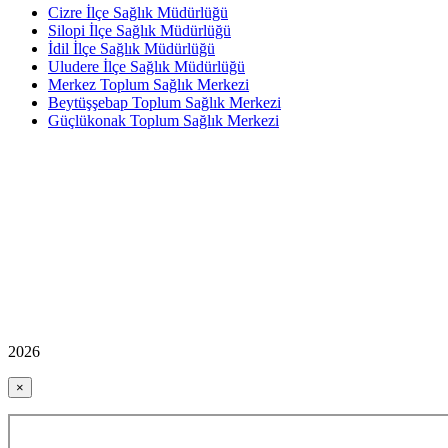
Cizre İlçe Sağlık Müdürlüğü
Silopi İlçe Sağlık Müdürlüğü
İdil İlçe Sağlık Müdürlüğü
Uludere İlçe Sağlık Müdürlüğü
Merkez Toplum Sağlık Merkezi
Beytüşşebap Toplum Sağlık Merkezi
Güçlükonak Toplum Sağlık Merkezi
2026
×