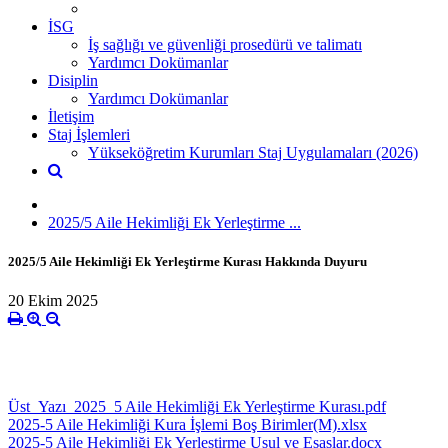
İSG
İş sağlığı ve güvenliği prosedürü ve talimatı
Yardımcı Dokümanlar
Disiplin
Yardımcı Dokümanlar
İletişim
Staj İşlemleri
Yükseköğretim Kurumları Staj Uygulamaları (2026)
2025/5 Aile Hekimliği Ek Yerleştirme ...
2025/5 Aile Hekimliği Ek Yerleştirme Kurası Hakkında Duyuru
20 Ekim 2025
Üst_Yazı_2025_5 Aile Hekimliği Ek Yerleştirme Kurası.pdf
2025-5 Aile Hekimliği Kura İşlemi Boş Birimler(M).xlsx
2025-5 Aile Hekimliği Ek Yerlestirme Usul ve Esaslar.docx