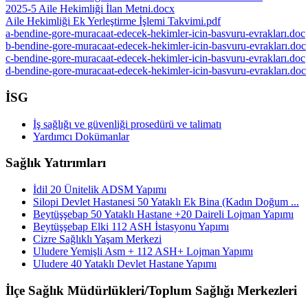
2025-5 Aile Hekimliği İlan Metni.docx
Aile Hekimliği Ek Yerleştirme İşlemi Takvimi.pdf
a-bendine-gore-muracaat-edecek-hekimler-icin-basvuru-evrakları.doc
b-bendine-gore-muracaat-edecek-hekimler-icin-basvuru-evrakları.doc
c-bendine-gore-muracaat-edecek-hekimler-icin-basvuru-evrakları.doc
d-bendine-gore-muracaat-edecek-hekimler-icin-basvuru-evrakları.doc
İSG
İş sağlığı ve güvenliği prosedürü ve talimatı
Yardımcı Dokümanlar
Sağlık Yatırımları
İdil 20 Ünitelik ADSM Yapımı
Silopi Devlet Hastanesi 50 Yataklı Ek Bina (Kadın Doğum ...
Beytüşşebap 50 Yataklı Hastane +20 Daireli Lojman Yapımı
Beytüşşebap Elki 112 ASH İstasyonu Yapımı
Cizre Sağlıklı Yaşam Merkezi
Uludere Yemişli Asm + 112 ASH+ Lojman Yapımı
Uludere 40 Yataklı Devlet Hastane Yapımı
İlçe Sağlık Müdürlükleri/Toplum Sağlığı Merkezleri