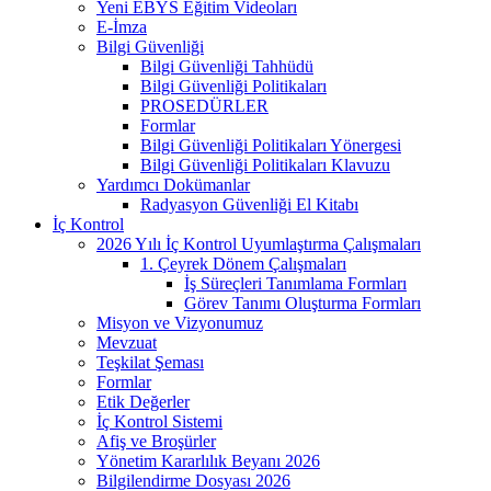
Yeni EBYS Eğitim Videoları
E-İmza
Bilgi Güvenliği
Bilgi Güvenliği Tahhüdü
Bilgi Güvenliği Politikaları
PROSEDÜRLER
Formlar
Bilgi Güvenliği Politikaları Yönergesi
Bilgi Güvenliği Politikaları Klavuzu
Yardımcı Dokümanlar
Radyasyon Güvenliği El Kitabı
İç Kontrol
2026 Yılı İç Kontrol Uyumlaştırma Çalışmaları
1. Çeyrek Dönem Çalışmaları
İş Süreçleri Tanımlama Formları
Görev Tanımı Oluşturma Formları
Misyon ve Vizyonumuz
Mevzuat
Teşkilat Şeması
Formlar
Etik Değerler
İç Kontrol Sistemi
Afiş ve Broşürler
Yönetim Kararlılık Beyanı 2026
Bilgilendirme Dosyası 2026