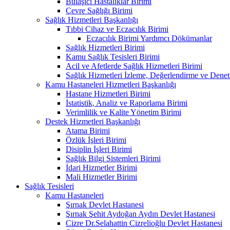
Bulaşıcı Hastalıklar Birimi
Çevre Sağlığı Birimi
Sağlık Hizmetleri Başkanlığı
Tıbbi Cihaz ve Eczacılık Birimi
Eczacılık Birimi Yardımcı Dökümanlar
Sağlık Hizmetleri Birimi
Kamu Sağlık Tesisleri Birimi
Acil ve Afetlerde Sağlık Hizmetleri Birimi
Sağlık Hizmetleri İzleme, Değerlendirme ve Denet
Kamu Hastaneleri Hizmetleri Başkanlığı
Hastane Hizmetleri Birimi
İstatistik, Analiz ve Raporlama Birimi
Verimlilik ve Kalite Yönetim Birimi
Destek Hizmetleri Başkanlığı
Atama Birimi
Özlük İşleri Birimi
Disiplin İşleri Birimi
Sağlık Bilgi Sistemleri Birimi
İdari Hizmetler Birimi
Mali Hizmetler Birimi
Sağlık Tesisleri
Kamu Hastaneleri
Şırnak Devlet Hastanesi
Şırnak Şehit Aydoğan Aydın Devlet Hastanesi
Cizre Dr.Selahattin Cizrelioğlu Devlet Hastanesi