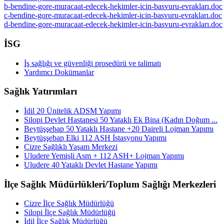
b-bendine-gore-muracaat-edecek-hekimler-icin-basvuru-evrakları.doc
c-bendine-gore-muracaat-edecek-hekimler-icin-basvuru-evrakları.doc
d-bendine-gore-muracaat-edecek-hekimler-icin-basvuru-evrakları.doc
İSG
İş sağlığı ve güvenliği prosedürü ve talimatı
Yardımcı Dokümanlar
Sağlık Yatırımları
İdil 20 Ünitelik ADSM Yapımı
Silopi Devlet Hastanesi 50 Yataklı Ek Bina (Kadın Doğum ...
Beytüşşebap 50 Yataklı Hastane +20 Daireli Lojman Yapımı
Beytüşşebap Elki 112 ASH İstasyonu Yapımı
Cizre Sağlıklı Yaşam Merkezi
Uludere Yemişli Asm + 112 ASH+ Lojman Yapımı
Uludere 40 Yataklı Devlet Hastane Yapımı
İlçe Sağlık Müdürlükleri/Toplum Sağlığı Merkezleri
Cizre İlçe Sağlık Müdürlüğü
Silopi İlçe Sağlık Müdürlüğü
İdil İlçe Sağlık Müdürlüğü