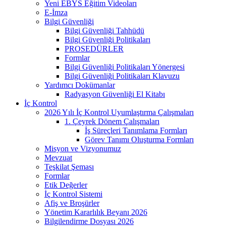
Yeni EBYS Eğitim Videoları
E-İmza
Bilgi Güvenliği
Bilgi Güvenliği Tahhüdü
Bilgi Güvenliği Politikaları
PROSEDÜRLER
Formlar
Bilgi Güvenliği Politikaları Yönergesi
Bilgi Güvenliği Politikaları Klavuzu
Yardımcı Dokümanlar
Radyasyon Güvenliği El Kitabı
İç Kontrol
2026 Yılı İç Kontrol Uyumlaştırma Çalışmaları
1. Çeyrek Dönem Çalışmaları
İş Süreçleri Tanımlama Formları
Görev Tanımı Oluşturma Formları
Misyon ve Vizyonumuz
Mevzuat
Teşkilat Şeması
Formlar
Etik Değerler
İç Kontrol Sistemi
Afiş ve Broşürler
Yönetim Kararlılık Beyanı 2026
Bilgilendirme Dosyası 2026