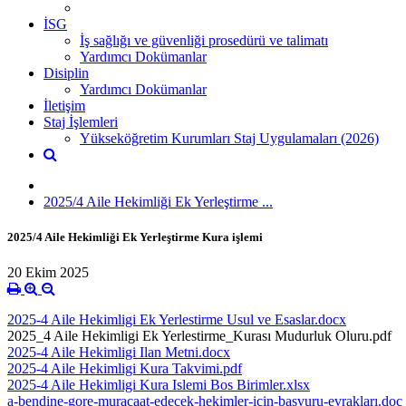
İSG
İş sağlığı ve güvenliği prosedürü ve talimatı
Yardımcı Dokümanlar
Disiplin
Yardımcı Dokümanlar
İletişim
Staj İşlemleri
Yükseköğretim Kurumları Staj Uygulamaları (2026)
2025/4 Aile Hekimliği Ek Yerleştirme ...
2025/4 Aile Hekimliği Ek Yerleştirme Kura işlemi
20 Ekim 2025
2025-4 Aile Hekimligi Ek Yerlestirme Usul ve Esaslar.docx
2025_4 Aile Hekimligi Ek Yerlestirme_Kurası Mudurluk Oluru.pdf
2025-4 Aile Hekimligi Ilan Metni.docx
2025-4 Aile Hekimligi Kura Takvimi.pdf
2025-4 Aile Hekimligi Kura Islemi Bos Birimler.xlsx
a-bendine-gore-muracaat-edecek-hekimler-icin-basvuru-evrakları.doc