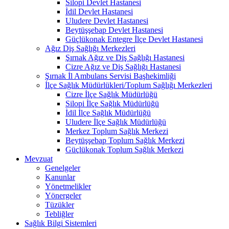
Silopi Devlet Hastanesi
İdil Devlet Hastanesi
Uludere Devlet Hastanesi
Beytüşşebap Devlet Hastanesi
Güçlükonak Entegre İlçe Devlet Hastanesi
Ağız Diş Sağlığı Merkezleri
Şırnak Ağız ve Diş Sağlığı Hastanesi
Cizre Ağız ve Diş Sağlığı Hastanesi
Şırnak İl Ambulans Servisi Başhekimliği
İlçe Sağlık Müdürlükleri/Toplum Sağlığı Merkezleri
Cizre İlçe Sağlık Müdürlüğü
Silopi İlçe Sağlık Müdürlüğü
İdil İlçe Sağlık Müdürlüğü
Uludere İlçe Sağlık Müdürlüğü
Merkez Toplum Sağlık Merkezi
Beytüşşebap Toplum Sağlık Merkezi
Güçlükonak Toplum Sağlık Merkezi
Mevzuat
Genelgeler
Kanunlar
Yönetmelikler
Yönergeler
Tüzükler
Tebliğler
Sağlık Bilgi Sistemleri