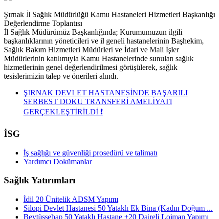
Şırnak İl Sağlık Müdürlüğü Kamu Hastaneleri Hizmetleri Başkanlığı
Değerlendirme Toplantısı
İl Sağlık Müdürümüz Başkanlığında; Kurumumuzun ilgili
başkanlıklarının yöneticileri ve il geneli hastanelerinin Başhekim,
Sağlık Bakım Hizmetleri Müdürleri ve İdari ve Mali İşler
Müdürlerinin katılımıyla Kamu Hastanelerinde sunulan sağlık
hizmetlerinin genel değerlendirilmesi görüşülerek, sağlık
tesislerimizin talep ve önerileri alındı.
ŞIRNAK DEVLET HASTANESİNDE BAŞARILI
SERBEST DOKU TRANSFERİ AMELİYATI
GERÇEKLEŞTİRİLDİ ❗
İSG
İş sağlığı ve güvenliği prosedürü ve talimatı
Yardımcı Dokümanlar
Sağlık Yatırımları
İdil 20 Ünitelik ADSM Yapımı
Silopi Devlet Hastanesi 50 Yataklı Ek Bina (Kadın Doğum ...
Beytüşşebap 50 Yataklı Hastane +20 Daireli Lojman Yapımı