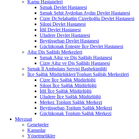
Kamu Hastaneleri
Şırnak Devlet Hastanesi
Şırnak Şehit Aydoğan Aydın Devlet Hastanesi
Cizre Dr.Selahattin Cizrelioğlu Devlet Hastanesi
Silopi Devlet Hastanesi
İdil Devlet Hastanesi
Uludere Devlet Hastanesi
Beytüşşebap Devlet Hastanesi
Güçlükonak Entegre İlçe Devlet Hastanesi
Ağız Diş Sağlığı Merkezleri
Şırnak Ağız ve Diş Sağlığı Hastanesi
Cizre Ağız ve Diş Sağlığı Hastanesi
Şırnak İl Ambulans Servisi Başhekimliği
İlçe Sağlık Müdürlükleri/Toplum Sağlığı Merkezleri
Cizre İlçe Sağlık Müdürlüğü
Silopi İlçe Sağlık Müdürlüğü
İdil İlçe Sağlık Müdürlüğü
Uludere İlçe Sağlık Müdürlüğü
Merkez Toplum Sağlık Merkezi
Beytüşşebap Toplum Sağlık Merkezi
Güçlükonak Toplum Sağlık Merkezi
Mevzuat
Genelgeler
Kanunlar
Yönetmelikler