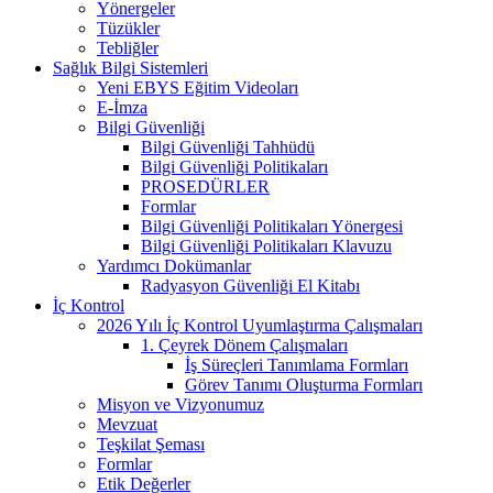
Yönergeler
Tüzükler
Tebliğler
Sağlık Bilgi Sistemleri
Yeni EBYS Eğitim Videoları
E-İmza
Bilgi Güvenliği
Bilgi Güvenliği Tahhüdü
Bilgi Güvenliği Politikaları
PROSEDÜRLER
Formlar
Bilgi Güvenliği Politikaları Yönergesi
Bilgi Güvenliği Politikaları Klavuzu
Yardımcı Dokümanlar
Radyasyon Güvenliği El Kitabı
İç Kontrol
2026 Yılı İç Kontrol Uyumlaştırma Çalışmaları
1. Çeyrek Dönem Çalışmaları
İş Süreçleri Tanımlama Formları
Görev Tanımı Oluşturma Formları
Misyon ve Vizyonumuz
Mevzuat
Teşkilat Şeması
Formlar
Etik Değerler