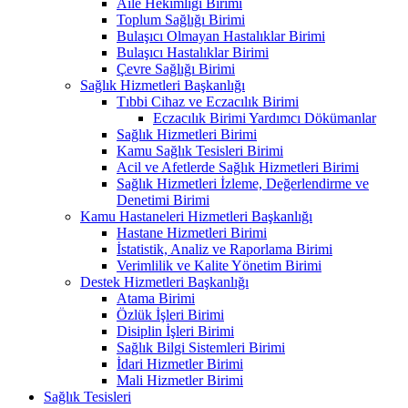
Aile Hekimliği Birimi
Toplum Sağlığı Birimi
Bulaşıcı Olmayan Hastalıklar Birimi
Bulaşıcı Hastalıklar Birimi
Çevre Sağlığı Birimi
Sağlık Hizmetleri Başkanlığı
Tıbbi Cihaz ve Eczacılık Birimi
Eczacılık Birimi Yardımcı Dökümanlar
Sağlık Hizmetleri Birimi
Kamu Sağlık Tesisleri Birimi
Acil ve Afetlerde Sağlık Hizmetleri Birimi
Sağlık Hizmetleri İzleme, Değerlendirme ve
Denetimi Birimi
Kamu Hastaneleri Hizmetleri Başkanlığı
Hastane Hizmetleri Birimi
İstatistik, Analiz ve Raporlama Birimi
Verimlilik ve Kalite Yönetim Birimi
Destek Hizmetleri Başkanlığı
Atama Birimi
Özlük İşleri Birimi
Disiplin İşleri Birimi
Sağlık Bilgi Sistemleri Birimi
İdari Hizmetler Birimi
Mali Hizmetler Birimi
Sağlık Tesisleri