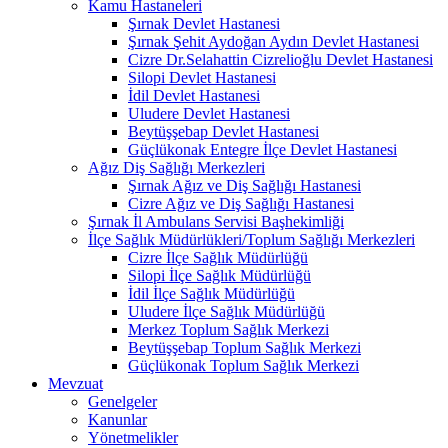
Kamu Hastaneleri
Şırnak Devlet Hastanesi
Şırnak Şehit Aydoğan Aydın Devlet Hastanesi
Cizre Dr.Selahattin Cizrelioğlu Devlet Hastanesi
Silopi Devlet Hastanesi
İdil Devlet Hastanesi
Uludere Devlet Hastanesi
Beytüşşebap Devlet Hastanesi
Güçlükonak Entegre İlçe Devlet Hastanesi
Ağız Diş Sağlığı Merkezleri
Şırnak Ağız ve Diş Sağlığı Hastanesi
Cizre Ağız ve Diş Sağlığı Hastanesi
Şırnak İl Ambulans Servisi Başhekimliği
İlçe Sağlık Müdürlükleri/Toplum Sağlığı Merkezleri
Cizre İlçe Sağlık Müdürlüğü
Silopi İlçe Sağlık Müdürlüğü
İdil İlçe Sağlık Müdürlüğü
Uludere İlçe Sağlık Müdürlüğü
Merkez Toplum Sağlık Merkezi
Beytüşşebap Toplum Sağlık Merkezi
Güçlükonak Toplum Sağlık Merkezi
Mevzuat
Genelgeler
Kanunlar
Yönetmelikler