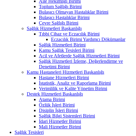
Aile Hekimliği Birimi
Toplum Sağlığı Birimi
Bulaşıcı Olmayan Hastalıklar Birimi
Bulaşıcı Hastalıklar Birimi
Çevre Sağlığı Birimi
Sağlık Hizmetleri Başkanlığı
Tıbbi Cihaz ve Eczacılık Birimi
Eczacılık Birimi Yardımcı Dökümanlar
Sağlık Hizmetleri Birimi
Kamu Sağlık Tesisleri Birimi
Acil ve Afetlerde Sağlık Hizmetleri Birimi
Sağlık Hizmetleri İzleme, Değerlendirme ve
Denetimi Birimi
Kamu Hastaneleri Hizmetleri Başkanlığı
Hastane Hizmetleri Birimi
İstatistik, Analiz ve Raporlama Birimi
Verimlilik ve Kalite Yönetim Birimi
Destek Hizmetleri Başkanlığı
Atama Birimi
Özlük İşleri Birimi
Disiplin İşleri Birimi
Sağlık Bilgi Sistemleri Birimi
İdari Hizmetler Birimi
Mali Hizmetler Birimi
Sağlık Tesisleri