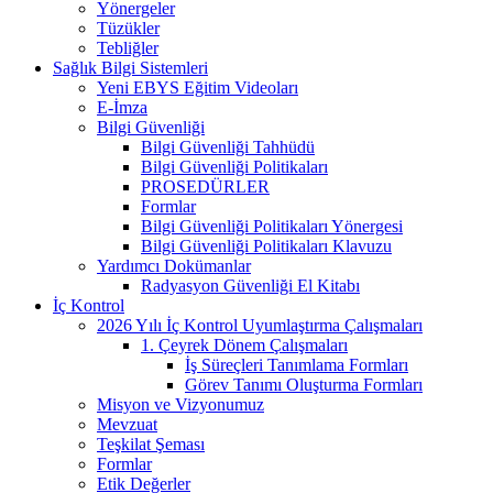
Yönergeler
Tüzükler
Tebliğler
Sağlık Bilgi Sistemleri
Yeni EBYS Eğitim Videoları
E-İmza
Bilgi Güvenliği
Bilgi Güvenliği Tahhüdü
Bilgi Güvenliği Politikaları
PROSEDÜRLER
Formlar
Bilgi Güvenliği Politikaları Yönergesi
Bilgi Güvenliği Politikaları Klavuzu
Yardımcı Dokümanlar
Radyasyon Güvenliği El Kitabı
İç Kontrol
2026 Yılı İç Kontrol Uyumlaştırma Çalışmaları
1. Çeyrek Dönem Çalışmaları
İş Süreçleri Tanımlama Formları
Görev Tanımı Oluşturma Formları
Misyon ve Vizyonumuz
Mevzuat
Teşkilat Şeması
Formlar
Etik Değerler