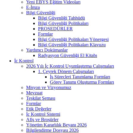
Yeni EBYS Eğitim Videoları
E-İmza
Bilgi Güvenliği
Bilgi Güvenliği Tahhüdü
Bilgi Güvenliği Politikaları
PROSEDÜRLER
Formlar
Bilgi Güvenliği Politikaları Yönergesi
Bilgi Güvenliği Politikaları Klavuzu
Yardımcı Dokümanlar
Radyasyon Güvenliği El Kitabı
İç Kontrol
2026 Yılı İç Kontrol Uyumlaştırma Çalışmaları
1. Çeyrek Dönem Çalışmaları
İş Süreçleri Tanımlama Formları
Görev Tanımı Oluşturma Formları
Misyon ve Vizyonumuz
Mevzuat
Teşkilat Şeması
Formlar
Etik Değerler
İç Kontrol Sistemi
Afiş ve Broşürler
Yönetim Kararlılık Beyanı 2026
Bilgilendirme Dosyası 2026