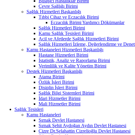
Bulaşıcı Hastalıklar Birimi
Çevre Sağlığı Birimi
Sağlık Hizmetleri Başkanlığı
Tıbbi Cihaz ve Eczacılık Birimi
Eczacılık Birimi Yardımcı Dökümanlar
Sağlık Hizmetleri Birimi
Kamu Sağlık Tesisleri Birimi
Acil ve Afetlerde Sağlık Hizmetleri Birimi
Sağlık Hizmetleri İzleme, Değerlendirme ve Denet
Kamu Hastaneleri Hizmetleri Başkanlığı
Hastane Hizmetleri Birimi
İstatistik, Analiz ve Raporlama Birimi
Verimlilik ve Kalite Yönetim Birimi
Destek Hizmetleri Başkanlığı
Atama Birimi
Özlük İşleri Birimi
Disiplin İşleri Birimi
Sağlık Bilgi Sistemleri Birimi
İdari Hizmetler Birimi
Mali Hizmetler Birimi
Sağlık Tesisleri
Kamu Hastaneleri
Şırnak Devlet Hastanesi
Şırnak Şehit Aydoğan Aydın Devlet Hastanesi
Cizre Dr.Selahattin Cizrelioğlu Devlet Hastanesi