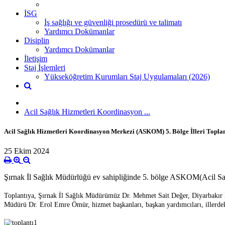
İSG
İş sağlığı ve güvenliği prosedürü ve talimatı
Yardımcı Dokümanlar
Disiplin
Yardımcı Dokümanlar
İletişim
Staj İşlemleri
Yükseköğretim Kurumları Staj Uygulamaları (2026)
Acil Sağlık Hizmetleri Koordinasyon ...
Acil Sağlık Hizmetleri Koordinasyon Merkezi (ASKOM) 5. Bölge İlleri Toplantı
25 Ekim 2024
Şırnak İl Sağlık Müdürlüğü ev sahipliğinde 5. bölge ASKOM(Acil Sağlı
Toplantıya, Şırnak İl Sağlık Müdürümüz Dr. Mehmet Sait Değer, Diyarbakır
Müdürü Dr. Erol Emre Ömür, hizmet başkanları, başkan yardımcıları, illerdek