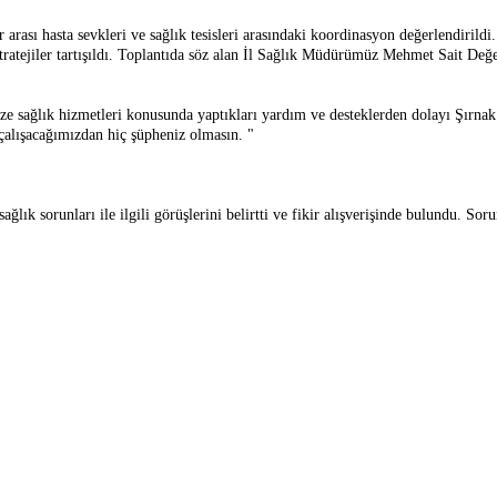
 arası hasta sevkleri ve sağlık tesisleri arasındaki koordinasyon değerlendirildi.
atejiler tartışıldı.
Toplantıda söz alan İl Sağlık Müdürümüz Mehmet Sait Değer,
e sağlık hizmetleri konusunda yaptıkları yardım ve desteklerden dolayı Şırnak i
alışacağımızdan hiç şüpheniz olmasın. "
ağlık sorunları ile ilgili görüşlerini belirtti ve fikir alışverişinde bulundu. S