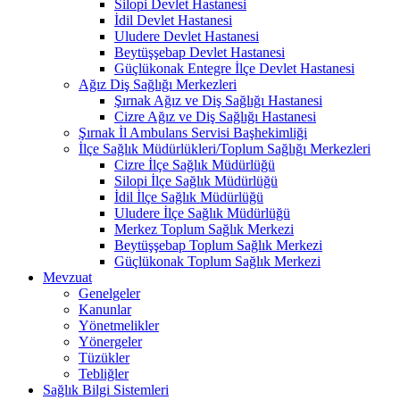
Silopi Devlet Hastanesi
İdil Devlet Hastanesi
Uludere Devlet Hastanesi
Beytüşşebap Devlet Hastanesi
Güçlükonak Entegre İlçe Devlet Hastanesi
Ağız Diş Sağlığı Merkezleri
Şırnak Ağız ve Diş Sağlığı Hastanesi
Cizre Ağız ve Diş Sağlığı Hastanesi
Şırnak İl Ambulans Servisi Başhekimliği
İlçe Sağlık Müdürlükleri/Toplum Sağlığı Merkezleri
Cizre İlçe Sağlık Müdürlüğü
Silopi İlçe Sağlık Müdürlüğü
İdil İlçe Sağlık Müdürlüğü
Uludere İlçe Sağlık Müdürlüğü
Merkez Toplum Sağlık Merkezi
Beytüşşebap Toplum Sağlık Merkezi
Güçlükonak Toplum Sağlık Merkezi
Mevzuat
Genelgeler
Kanunlar
Yönetmelikler
Yönergeler
Tüzükler
Tebliğler
Sağlık Bilgi Sistemleri