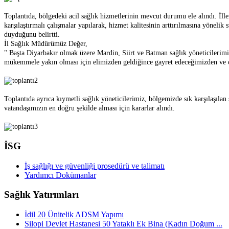
Toplantıda, bölgedeki acil sağlık hizmetlerinin mevcut durumu ele alındı. İller
karşılaştırmalı çalışmalar yapılarak, hizmet kalitesinin arttırılmasına yönelik str
duyduğunu belirtti.
İl Sağlık Müdürümüz Değer,
" Başta Diyarbakır olmak üzere Mardin, Siirt ve Batman sağlık yöneticilerimiz
mükemmele yakın olması için elimizden geldiğince gayret edeceğimizden ve ç
Toplantıda ayrıca kıymetli sağlık yöneticilerimiz, bölgemizde sık karşılaşılan s
vatandaşımızın en doğru şekilde alması için kararlar alındı.
İSG
İş sağlığı ve güvenliği prosedürü ve talimatı
Yardımcı Dokümanlar
Sağlık Yatırımları
İdil 20 Ünitelik ADSM Yapımı
Silopi Devlet Hastanesi 50 Yataklı Ek Bina (Kadın Doğum ...