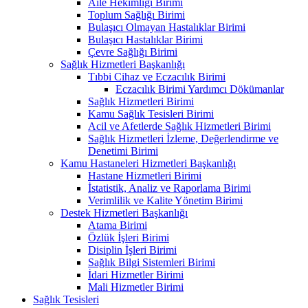
Aile Hekimliği Birimi
Toplum Sağlığı Birimi
Bulaşıcı Olmayan Hastalıklar Birimi
Bulaşıcı Hastalıklar Birimi
Çevre Sağlığı Birimi
Sağlık Hizmetleri Başkanlığı
Tıbbi Cihaz ve Eczacılık Birimi
Eczacılık Birimi Yardımcı Dökümanlar
Sağlık Hizmetleri Birimi
Kamu Sağlık Tesisleri Birimi
Acil ve Afetlerde Sağlık Hizmetleri Birimi
Sağlık Hizmetleri İzleme, Değerlendirme ve
Denetimi Birimi
Kamu Hastaneleri Hizmetleri Başkanlığı
Hastane Hizmetleri Birimi
İstatistik, Analiz ve Raporlama Birimi
Verimlilik ve Kalite Yönetim Birimi
Destek Hizmetleri Başkanlığı
Atama Birimi
Özlük İşleri Birimi
Disiplin İşleri Birimi
Sağlık Bilgi Sistemleri Birimi
İdari Hizmetler Birimi
Mali Hizmetler Birimi
Sağlık Tesisleri