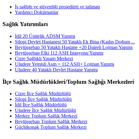
İş sağlığı ve güvenliği prosedürü ve talimatı
Yardımcı Dokümanlar
Sağlık Yatırımları
İdil 20 Ünitelik ADSM Yapımı
Silopi Devlet Hastanesi 50 Yataklı Ek Bina (Kadın Doğum ...
Beytüşşebap 50 Yataklı Hastane +20 Daireli Lojman Yapımı
Beytüşşebap Elki 112 ASH İstasyonu Yapımı
Cizre Sağlıklı Yaşam Merkezi
Uludere Yemişli Asm + 112 ASH+ Lojman Yapımı
Uludere 40 Yataklı Devlet Hastane Yapımı
İlçe Sağlık Müdürlükleri/Toplum Sağlığı Merkezleri
Cizre İlçe Sağlık Müdürlüğü
Silopi İlçe Sağlık Müdürlüğü
İdil İlçe Sağlık Müdürlüğü
Uludere İlçe Sağlık Müdürlüğü
Merkez Toplum Sağlık Merkezi
Beytüşşebap Toplum Sağlık Merkezi
Güçlükonak Toplum Sağlık Merkezi