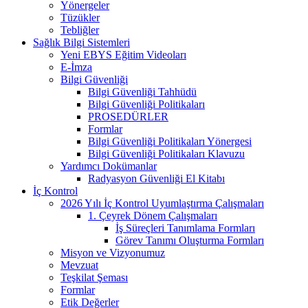
Yönergeler
Tüzükler
Tebliğler
Sağlık Bilgi Sistemleri
Yeni EBYS Eğitim Videoları
E-İmza
Bilgi Güvenliği
Bilgi Güvenliği Tahhüdü
Bilgi Güvenliği Politikaları
PROSEDÜRLER
Formlar
Bilgi Güvenliği Politikaları Yönergesi
Bilgi Güvenliği Politikaları Klavuzu
Yardımcı Dokümanlar
Radyasyon Güvenliği El Kitabı
İç Kontrol
2026 Yılı İç Kontrol Uyumlaştırma Çalışmaları
1. Çeyrek Dönem Çalışmaları
İş Süreçleri Tanımlama Formları
Görev Tanımı Oluşturma Formları
Misyon ve Vizyonumuz
Mevzuat
Teşkilat Şeması
Formlar
Etik Değerler