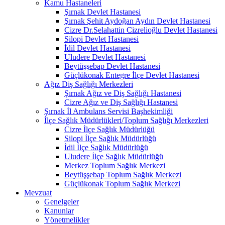
Kamu Hastaneleri
Şırnak Devlet Hastanesi
Şırnak Şehit Aydoğan Aydın Devlet Hastanesi
Cizre Dr.Selahattin Cizrelioğlu Devlet Hastanesi
Silopi Devlet Hastanesi
İdil Devlet Hastanesi
Uludere Devlet Hastanesi
Beytüşşebap Devlet Hastanesi
Güçlükonak Entegre İlçe Devlet Hastanesi
Ağız Diş Sağlığı Merkezleri
Şırnak Ağız ve Diş Sağlığı Hastanesi
Cizre Ağız ve Diş Sağlığı Hastanesi
Şırnak İl Ambulans Servisi Başhekimliği
İlçe Sağlık Müdürlükleri/Toplum Sağlığı Merkezleri
Cizre İlçe Sağlık Müdürlüğü
Silopi İlçe Sağlık Müdürlüğü
İdil İlçe Sağlık Müdürlüğü
Uludere İlçe Sağlık Müdürlüğü
Merkez Toplum Sağlık Merkezi
Beytüşşebap Toplum Sağlık Merkezi
Güçlükonak Toplum Sağlık Merkezi
Mevzuat
Genelgeler
Kanunlar
Yönetmelikler