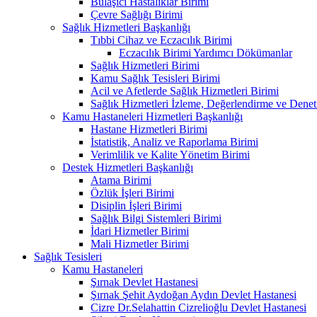
Bulaşıcı Hastalıklar Birimi
Çevre Sağlığı Birimi
Sağlık Hizmetleri Başkanlığı
Tıbbi Cihaz ve Eczacılık Birimi
Eczacılık Birimi Yardımcı Dökümanlar
Sağlık Hizmetleri Birimi
Kamu Sağlık Tesisleri Birimi
Acil ve Afetlerde Sağlık Hizmetleri Birimi
Sağlık Hizmetleri İzleme, Değerlendirme ve Denet
Kamu Hastaneleri Hizmetleri Başkanlığı
Hastane Hizmetleri Birimi
İstatistik, Analiz ve Raporlama Birimi
Verimlilik ve Kalite Yönetim Birimi
Destek Hizmetleri Başkanlığı
Atama Birimi
Özlük İşleri Birimi
Disiplin İşleri Birimi
Sağlık Bilgi Sistemleri Birimi
İdari Hizmetler Birimi
Mali Hizmetler Birimi
Sağlık Tesisleri
Kamu Hastaneleri
Şırnak Devlet Hastanesi
Şırnak Şehit Aydoğan Aydın Devlet Hastanesi
Cizre Dr.Selahattin Cizrelioğlu Devlet Hastanesi