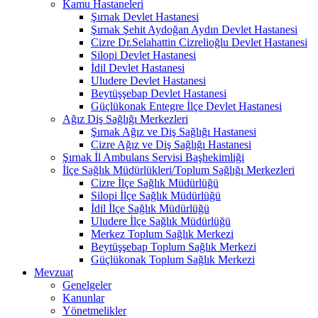
Kamu Hastaneleri
Şırnak Devlet Hastanesi
Şırnak Şehit Aydoğan Aydın Devlet Hastanesi
Cizre Dr.Selahattin Cizrelioğlu Devlet Hastanesi
Silopi Devlet Hastanesi
İdil Devlet Hastanesi
Uludere Devlet Hastanesi
Beytüşşebap Devlet Hastanesi
Güçlükonak Entegre İlçe Devlet Hastanesi
Ağız Diş Sağlığı Merkezleri
Şırnak Ağız ve Diş Sağlığı Hastanesi
Cizre Ağız ve Diş Sağlığı Hastanesi
Şırnak İl Ambulans Servisi Başhekimliği
İlçe Sağlık Müdürlükleri/Toplum Sağlığı Merkezleri
Cizre İlçe Sağlık Müdürlüğü
Silopi İlçe Sağlık Müdürlüğü
İdil İlçe Sağlık Müdürlüğü
Uludere İlçe Sağlık Müdürlüğü
Merkez Toplum Sağlık Merkezi
Beytüşşebap Toplum Sağlık Merkezi
Güçlükonak Toplum Sağlık Merkezi
Mevzuat
Genelgeler
Kanunlar
Yönetmelikler