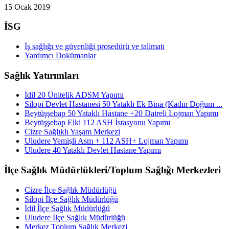
15 Ocak 2019
İSG
İş sağlığı ve güvenliği prosedürü ve talimatı
Yardımcı Dokümanlar
Sağlık Yatırımları
İdil 20 Ünitelik ADSM Yapımı
Silopi Devlet Hastanesi 50 Yataklı Ek Bina (Kadın Doğum ...
Beytüşşebap 50 Yataklı Hastane +20 Daireli Lojman Yapımı
Beytüşşebap Elki 112 ASH İstasyonu Yapımı
Cizre Sağlıklı Yaşam Merkezi
Uludere Yemişli Asm + 112 ASH+ Lojman Yapımı
Uludere 40 Yataklı Devlet Hastane Yapımı
İlçe Sağlık Müdürlükleri/Toplum Sağlığı Merkezleri
Cizre İlçe Sağlık Müdürlüğü
Silopi İlçe Sağlık Müdürlüğü
İdil İlçe Sağlık Müdürlüğü
Uludere İlçe Sağlık Müdürlüğü
Merkez Toplum Sağlık Merkezi