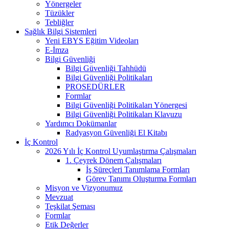
Yönergeler
Tüzükler
Tebliğler
Sağlık Bilgi Sistemleri
Yeni EBYS Eğitim Videoları
E-İmza
Bilgi Güvenliği
Bilgi Güvenliği Tahhüdü
Bilgi Güvenliği Politikaları
PROSEDÜRLER
Formlar
Bilgi Güvenliği Politikaları Yönergesi
Bilgi Güvenliği Politikaları Klavuzu
Yardımcı Dokümanlar
Radyasyon Güvenliği El Kitabı
İç Kontrol
2026 Yılı İç Kontrol Uyumlaştırma Çalışmaları
1. Çeyrek Dönem Çalışmaları
İş Süreçleri Tanımlama Formları
Görev Tanımı Oluşturma Formları
Misyon ve Vizyonumuz
Mevzuat
Teşkilat Şeması
Formlar
Etik Değerler