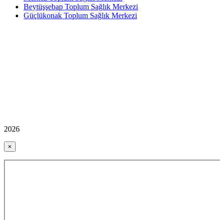
Beytüşşebap Toplum Sağlık Merkezi
Güçlükonak Toplum Sağlık Merkezi
2026
×