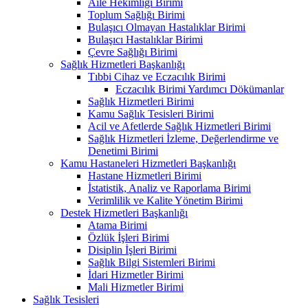
Aile Hekimliği Birimi
Toplum Sağlığı Birimi
Bulaşıcı Olmayan Hastalıklar Birimi
Bulaşıcı Hastalıklar Birimi
Çevre Sağlığı Birimi
Sağlık Hizmetleri Başkanlığı
Tıbbi Cihaz ve Eczacılık Birimi
Eczacılık Birimi Yardımcı Dökümanlar
Sağlık Hizmetleri Birimi
Kamu Sağlık Tesisleri Birimi
Acil ve Afetlerde Sağlık Hizmetleri Birimi
Sağlık Hizmetleri İzleme, Değerlendirme ve
Denetimi Birimi
Kamu Hastaneleri Hizmetleri Başkanlığı
Hastane Hizmetleri Birimi
İstatistik, Analiz ve Raporlama Birimi
Verimlilik ve Kalite Yönetim Birimi
Destek Hizmetleri Başkanlığı
Atama Birimi
Özlük İşleri Birimi
Disiplin İşleri Birimi
Sağlık Bilgi Sistemleri Birimi
İdari Hizmetler Birimi
Mali Hizmetler Birimi
Sağlık Tesisleri