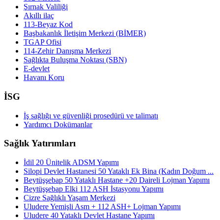
Şırnak Valiliği
Akıllı ilaç
113-Beyaz Kod
Başbakanlık İletişim Merkezi (BİMER)
TGAP Ofisi
114-Zehir Danışma Merkezi
Sağlıkta Buluşma Noktası (SBN)
E-devlet
Havanı Koru
İSG
İş sağlığı ve güvenliği prosedürü ve talimatı
Yardımcı Dokümanlar
Sağlık Yatırımları
İdil 20 Ünitelik ADSM Yapımı
Silopi Devlet Hastanesi 50 Yataklı Ek Bina (Kadın Doğum ...
Beytüşşebap 50 Yataklı Hastane +20 Daireli Lojman Yapımı
Beytüşşebap Elki 112 ASH İstasyonu Yapımı
Cizre Sağlıklı Yaşam Merkezi
Uludere Yemişli Asm + 112 ASH+ Lojman Yapımı
Uludere 40 Yataklı Devlet Hastane Yapımı