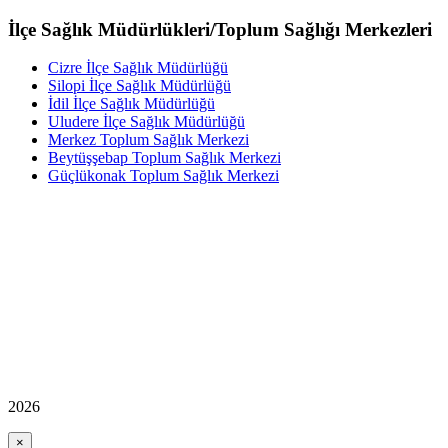
İlçe Sağlık Müdürlükleri/Toplum Sağlığı Merkezleri
Cizre İlçe Sağlık Müdürlüğü
Silopi İlçe Sağlık Müdürlüğü
İdil İlçe Sağlık Müdürlüğü
Uludere İlçe Sağlık Müdürlüğü
Merkez Toplum Sağlık Merkezi
Beytüşşebap Toplum Sağlık Merkezi
Güçlükonak Toplum Sağlık Merkezi
2026
×