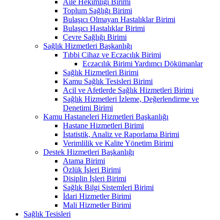
Aile Hekimliği Birimi
Toplum Sağlığı Birimi
Bulaşıcı Olmayan Hastalıklar Birimi
Bulaşıcı Hastalıklar Birimi
Çevre Sağlığı Birimi
Sağlık Hizmetleri Başkanlığı
Tıbbi Cihaz ve Eczacılık Birimi
Eczacılık Birimi Yardımcı Dökümanlar
Sağlık Hizmetleri Birimi
Kamu Sağlık Tesisleri Birimi
Acil ve Afetlerde Sağlık Hizmetleri Birimi
Sağlık Hizmetleri İzleme, Değerlendirme ve
Denetimi Birimi
Kamu Hastaneleri Hizmetleri Başkanlığı
Hastane Hizmetleri Birimi
İstatistik, Analiz ve Raporlama Birimi
Verimlilik ve Kalite Yönetim Birimi
Destek Hizmetleri Başkanlığı
Atama Birimi
Özlük İşleri Birimi
Disiplin İşleri Birimi
Sağlık Bilgi Sistemleri Birimi
İdari Hizmetler Birimi
Mali Hizmetler Birimi
Sağlık Tesisleri