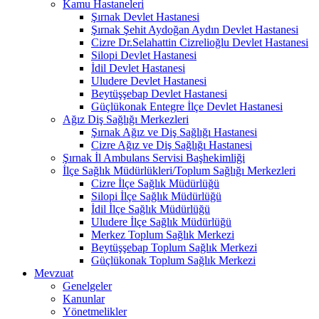
Kamu Hastaneleri
Şırnak Devlet Hastanesi
Şırnak Şehit Aydoğan Aydın Devlet Hastanesi
Cizre Dr.Selahattin Cizrelioğlu Devlet Hastanesi
Silopi Devlet Hastanesi
İdil Devlet Hastanesi
Uludere Devlet Hastanesi
Beytüşşebap Devlet Hastanesi
Güçlükonak Entegre İlçe Devlet Hastanesi
Ağız Diş Sağlığı Merkezleri
Şırnak Ağız ve Diş Sağlığı Hastanesi
Cizre Ağız ve Diş Sağlığı Hastanesi
Şırnak İl Ambulans Servisi Başhekimliği
İlçe Sağlık Müdürlükleri/Toplum Sağlığı Merkezleri
Cizre İlçe Sağlık Müdürlüğü
Silopi İlçe Sağlık Müdürlüğü
İdil İlçe Sağlık Müdürlüğü
Uludere İlçe Sağlık Müdürlüğü
Merkez Toplum Sağlık Merkezi
Beytüşşebap Toplum Sağlık Merkezi
Güçlükonak Toplum Sağlık Merkezi
Mevzuat
Genelgeler
Kanunlar
Yönetmelikler