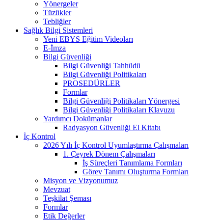
Yönergeler
Tüzükler
Tebliğler
Sağlık Bilgi Sistemleri
Yeni EBYS Eğitim Videoları
E-İmza
Bilgi Güvenliği
Bilgi Güvenliği Tahhüdü
Bilgi Güvenliği Politikaları
PROSEDÜRLER
Formlar
Bilgi Güvenliği Politikaları Yönergesi
Bilgi Güvenliği Politikaları Klavuzu
Yardımcı Dokümanlar
Radyasyon Güvenliği El Kitabı
İç Kontrol
2026 Yılı İç Kontrol Uyumlaştırma Çalışmaları
1. Çeyrek Dönem Çalışmaları
İş Süreçleri Tanımlama Formları
Görev Tanımı Oluşturma Formları
Misyon ve Vizyonumuz
Mevzuat
Teşkilat Şeması
Formlar
Etik Değerler