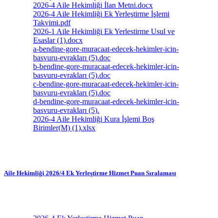
2026-4 Aile Hekimliği İlan Metni.docx
2026-4 Aile Hekimliği Ek Yerleştirme İşlemi
Takvimi.pdf
2026-1 Aile Hekimliği Ek Yerlestirme Usul ve
Esaslar (1).docx
a-bendine-gore-muracaat-edecek-hekimler-icin-
basvuru-evrakları (5).doc
b-bendine-gore-muracaat-edecek-hekimler-icin-
basvuru-evrakları (5).doc
c-bendine-gore-muracaat-edecek-hekimler-icin-
basvuru-evrakları (5).doc
d-bendine-gore-muracaat-edecek-hekimler-icin-
basvuru-evrakları (5).
2026-4 Aile Hekimliği Kura İşlemi Boş
Birimler(M) (1).xlsx
Aile Hekimliği 2026/4 Ek Yerleştirme Hizmet Puan Sıralaması