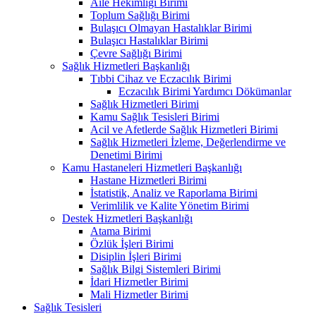
Aile Hekimliği Birimi
Toplum Sağlığı Birimi
Bulaşıcı Olmayan Hastalıklar Birimi
Bulaşıcı Hastalıklar Birimi
Çevre Sağlığı Birimi
Sağlık Hizmetleri Başkanlığı
Tıbbi Cihaz ve Eczacılık Birimi
Eczacılık Birimi Yardımcı Dökümanlar
Sağlık Hizmetleri Birimi
Kamu Sağlık Tesisleri Birimi
Acil ve Afetlerde Sağlık Hizmetleri Birimi
Sağlık Hizmetleri İzleme, Değerlendirme ve
Denetimi Birimi
Kamu Hastaneleri Hizmetleri Başkanlığı
Hastane Hizmetleri Birimi
İstatistik, Analiz ve Raporlama Birimi
Verimlilik ve Kalite Yönetim Birimi
Destek Hizmetleri Başkanlığı
Atama Birimi
Özlük İşleri Birimi
Disiplin İşleri Birimi
Sağlık Bilgi Sistemleri Birimi
İdari Hizmetler Birimi
Mali Hizmetler Birimi
Sağlık Tesisleri