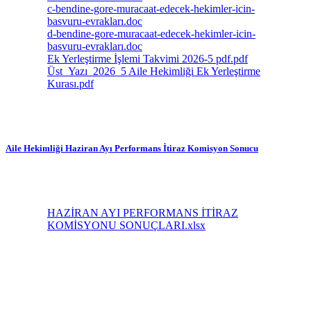
c-bendine-gore-muracaat-edecek-hekimler-icin-
basvuru-evrakları.doc
d-bendine-gore-muracaat-edecek-hekimler-icin-
basvuru-evrakları.doc
Ek Yerleştirme İşlemi Takvimi 2026-5 pdf.pdf
Üst_Yazı_2026_5 Aile Hekimliği Ek Yerleştirme
Kurası.pdf
Aile Hekimliği Haziran Ayı Performans İtiraz Komisyon Sonucu
HAZİRAN AYI PERFORMANS İTİRAZ
KOMİSYONU SONUÇLARI.xlsx