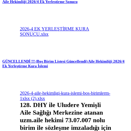
Aile Hekimliği 2026/4 Ek Yerleştirme Sonucu
2026-4 EK YERLEŞTİRME KURA
SONUCU.xlsx
GÜNCELLENDİ !!! (Boş Birim Listesi Güncellendi) Aile Hekimliği 2026/4
Ek Yerleştirme Kura İşlemi
2026-4-aile-hekimligi-kura-islemi-bos-birimlerm-
1xlsx (2).xlsx
128. DHY ile Uludere Yemişli
Aile Sağlığı Merkezine atanan
uzm.aile hekimi 73.07.007 nolu
birim ile sözleşme imzaladığı için