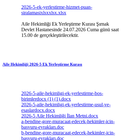
2026-5-ek-yerlestirme-hizmet-puan-
siralamasixlsxxlsx.xlsx
Aile Hekimliği Ek Yerleştirme Kurası Şırnak
Devlet Hastanesinde 24.07.2026 Cuma günü saat
15.00 de gerçekleştirilecektir.
Aile Hekimliği 2026-5 Ek Yerleştirme Kurası
2026-5-aile-hekimligi-ek-yerlestirme-bos-
birimlerdocx (1) (1).docx
2026-5-aile-hekimligi-ek-yerlestirme-usul-ve-
esaslardocx.docx
2026-5 Aile Hekimliği İlan Metni.docx
a-bendine-gore-muracaat-edecek-hekimler-icin-
basvuru-evrakları.doc
b-bendine-gore-muracaat-edecek-hekimler-icin-
basvuru-evrakları.doc