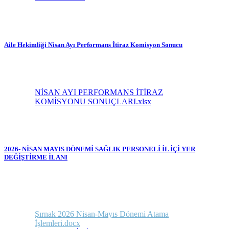
Aile Hekimliği Nisan Ayı Performans İtiraz Komisyon Sonucu
NİSAN AYI PERFORMANS İTİRAZ
KOMİSYONU SONUÇLARI.xlsx
2026- NİSAN MAYIS DÖNEMİ SAĞLIK PERSONELİ İL İÇİ YER
DEĞİŞTİRME İLANI
Şırnak 2026 Nisan-Mayıs Dönemi Atama
İşlemleri.docx