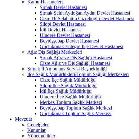
Kamu Hastaneleri
Şırnak Devlet Hastanesi
Şırnak Şehit Aydoğan Aydın Devlet Hastanesi
Cizre Dr.Selahattin Cizrelioğlu Devlet Hastanesi
Silopi Devlet Hastanesi
İdil Devlet Hastanesi
Uludere Devlet Hastanesi
Beytüşşebap Devlet Hastanesi
Güçlükonak Entegre İlçe Devlet Hastanesi
Ağız Diş Sağlığı Merkezleri
Şırnak Ağız ve Diş Sağlığı Hastanesi
Cizre Ağız ve Diş Sağlığı Hastanesi
Şırnak İl Ambulans Servisi Başhekimliği
İlçe Sağlık Müdürlükleri/Toplum Sağlığı Merkezleri
Cizre İlçe Sağlık Müdürlüğü
Silopi İlçe Sağlık Müdürlüğü
İdil İlçe Sağlık Müdürlüğü
Uludere İlçe Sağlık Müdürlüğü
Merkez Toplum Sağlık Merkezi
Beytüşşebap Toplum Sağlık Merkezi
Güçlükonak Toplum Sağlık Merkezi
Mevzuat
Genelgeler
Kanunlar
Yönetmelikler