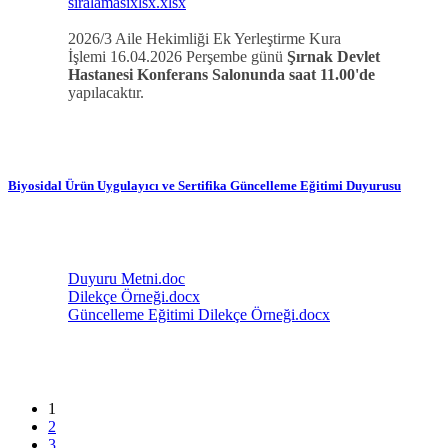
siralamasixlsx.xlsx
2026/3 Aile Hekimliği Ek Yerleştirme Kura
İşlemi 16.04.2026 Perşembe günü
Şırnak Devlet
Hastanesi Konferans Salonunda saat 11.00'de
yapılacaktır.
Biyosidal Ürün Uygulayıcı ve Sertifika Güncelleme Eğitimi Duyurusu
Duyuru Metni.doc
Dilekçe Örneği.docx
Güncelleme Eğitimi Dilekçe Örneği.docx
1
2
3