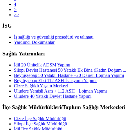
4
>
>>
İSG
İş sağlığı ve güvenliği prosedürü ve talimatı
Yardımcı Dokümanlar
Sağlık Yatırımları
İdil 20 Ünitelik ADSM Yapımı
Silopi Devlet Hastanesi 50 Yataklı Ek Bina (Kadın Doğum ...
Beytüşşebap 50 Yataklı Hastane +20 Daireli Lojman Yapımı
Beytüşşebap Elki 112 ASH İstasyonu Yapımı
Cizre Sağlıklı Yaşam Merkezi
Uludere Yemişli Asm + 112 ASH+ Lojman Yapımı
Uludere 40 Yataklı Devlet Hastane Yapımı
İlçe Sağlık Müdürlükleri/Toplum Sağlığı Merkezleri
Cizre İlçe Sağlık Müdürlüğü
Silopi İlçe Sağlık Müdürlüğü
İdil İlçe Sağlık Müdürlüğü