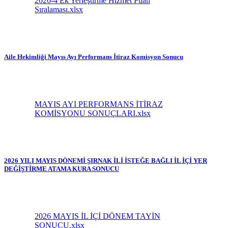
2026-4 Ek Yerleştirme Hizmet Puan
Sıralaması.xlsx
Aile Hekimliği Mayıs Ayı Performans İtiraz Komisyon Sonucu
MAYIS AYI PERFORMANS İTİRAZ
KOMİSYONU SONUÇLARI.xlsx
2026 YILI MAYIS DÖNEMİ ŞIRNAK İLİ İSTEĞE BAĞLI İL İÇİ YER
DEĞİŞTİRME ATAMA KURA SONUCU
2026 MAYIS İL İÇİ DÖNEM TAYİN
SONUCU.xlsx