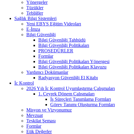
Yönergeler
Tüzükler
Tebliğler
Sağlık Bilgi Sistemleri
Yeni EBYS Eğitim Videoları
E-İmza
Bilgi Güvenliği
Bilgi Güvenliği Tahhüdü
Bilgi Güvenliği Politikaları
PROSEDÜRLER
Formlar
Bilgi Güvenliği Politikaları Yönergesi
Bilgi Güvenliği Politikaları Klavuzu
Yardımcı Dokümanlar
Radyasyon Güvenliği El Kitabı
İç Kontrol
2026 Yılı İç Kontrol Uyumlaştırma Çalışmaları
1. Çeyrek Dönem Çalışmaları
İş Süreçleri Tanımlama Formları
Görev Tanımı Oluşturma Formları
Misyon ve Vizyonumuz
Mevzuat
Teşkilat Şeması
Formlar
Etik Değerler