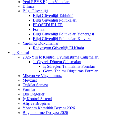
Yeni EBYS Eğitim Videoları
E-İmza
Bilgi Güvenliği
Bilgi Güvenliği Tahhüdü
Bilgi Güvenliği Politikaları
PROSEDÜRLER
Formlar
Bilgi Güvenliği Politikaları Yönergesi
Bilgi Güvenliği Politikaları Klavuzu
Yardımcı Dokümanlar
Radyasyon Güvenliği El Kitabı
İç Kontrol
2026 Yılı İç Kontrol Uyumlaştırma Çalışmaları
1. Çeyrek Dönem Çalışmaları
İş Süreçleri Tanımlama Formları
Görev Tanımı Oluşturma Formları
Misyon ve Vizyonumuz
Mevzuat
Teşkilat Şeması
Formlar
Etik Değerler
İç Kontrol Sistemi
Afiş ve Broşürler
Yönetim Kararlılık Beyanı 2026
Bilgilendirme Dosyası 2026