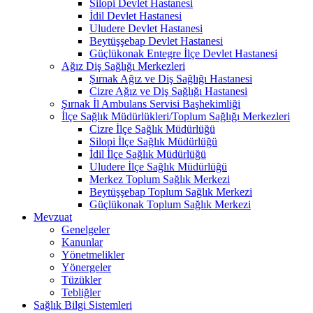
Silopi Devlet Hastanesi
İdil Devlet Hastanesi
Uludere Devlet Hastanesi
Beytüşşebap Devlet Hastanesi
Güçlükonak Entegre İlçe Devlet Hastanesi
Ağız Diş Sağlığı Merkezleri
Şırnak Ağız ve Diş Sağlığı Hastanesi
Cizre Ağız ve Diş Sağlığı Hastanesi
Şırnak İl Ambulans Servisi Başhekimliği
İlçe Sağlık Müdürlükleri/Toplum Sağlığı Merkezleri
Cizre İlçe Sağlık Müdürlüğü
Silopi İlçe Sağlık Müdürlüğü
İdil İlçe Sağlık Müdürlüğü
Uludere İlçe Sağlık Müdürlüğü
Merkez Toplum Sağlık Merkezi
Beytüşşebap Toplum Sağlık Merkezi
Güçlükonak Toplum Sağlık Merkezi
Mevzuat
Genelgeler
Kanunlar
Yönetmelikler
Yönergeler
Tüzükler
Tebliğler
Sağlık Bilgi Sistemleri