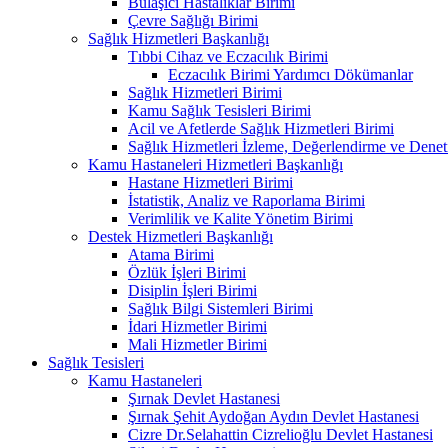
Bulaşıcı Hastalıklar Birimi
Çevre Sağlığı Birimi
Sağlık Hizmetleri Başkanlığı
Tıbbi Cihaz ve Eczacılık Birimi
Eczacılık Birimi Yardımcı Dökümanlar
Sağlık Hizmetleri Birimi
Kamu Sağlık Tesisleri Birimi
Acil ve Afetlerde Sağlık Hizmetleri Birimi
Sağlık Hizmetleri İzleme, Değerlendirme ve Denet
Kamu Hastaneleri Hizmetleri Başkanlığı
Hastane Hizmetleri Birimi
İstatistik, Analiz ve Raporlama Birimi
Verimlilik ve Kalite Yönetim Birimi
Destek Hizmetleri Başkanlığı
Atama Birimi
Özlük İşleri Birimi
Disiplin İşleri Birimi
Sağlık Bilgi Sistemleri Birimi
İdari Hizmetler Birimi
Mali Hizmetler Birimi
Sağlık Tesisleri
Kamu Hastaneleri
Şırnak Devlet Hastanesi
Şırnak Şehit Aydoğan Aydın Devlet Hastanesi
Cizre Dr.Selahattin Cizrelioğlu Devlet Hastanesi