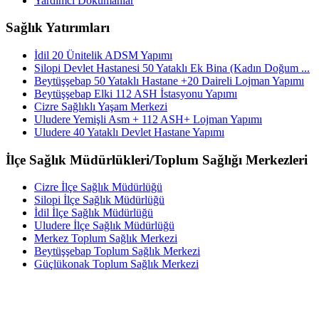
Yardımcı Dokümanlar
Sağlık Yatırımları
İdil 20 Ünitelik ADSM Yapımı
Silopi Devlet Hastanesi 50 Yataklı Ek Bina (Kadın Doğum ...
Beytüşşebap 50 Yataklı Hastane +20 Daireli Lojman Yapımı
Beytüşşebap Elki 112 ASH İstasyonu Yapımı
Cizre Sağlıklı Yaşam Merkezi
Uludere Yemişli Asm + 112 ASH+ Lojman Yapımı
Uludere 40 Yataklı Devlet Hastane Yapımı
İlçe Sağlık Müdürlükleri/Toplum Sağlığı Merkezleri
Cizre İlçe Sağlık Müdürlüğü
Silopi İlçe Sağlık Müdürlüğü
İdil İlçe Sağlık Müdürlüğü
Uludere İlçe Sağlık Müdürlüğü
Merkez Toplum Sağlık Merkezi
Beytüşşebap Toplum Sağlık Merkezi
Güçlükonak Toplum Sağlık Merkezi