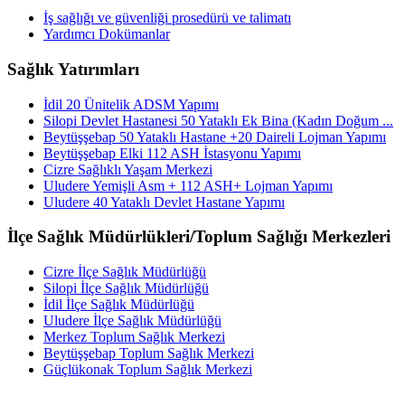
İş sağlığı ve güvenliği prosedürü ve talimatı
Yardımcı Dokümanlar
Sağlık Yatırımları
İdil 20 Ünitelik ADSM Yapımı
Silopi Devlet Hastanesi 50 Yataklı Ek Bina (Kadın Doğum ...
Beytüşşebap 50 Yataklı Hastane +20 Daireli Lojman Yapımı
Beytüşşebap Elki 112 ASH İstasyonu Yapımı
Cizre Sağlıklı Yaşam Merkezi
Uludere Yemişli Asm + 112 ASH+ Lojman Yapımı
Uludere 40 Yataklı Devlet Hastane Yapımı
İlçe Sağlık Müdürlükleri/Toplum Sağlığı Merkezleri
Cizre İlçe Sağlık Müdürlüğü
Silopi İlçe Sağlık Müdürlüğü
İdil İlçe Sağlık Müdürlüğü
Uludere İlçe Sağlık Müdürlüğü
Merkez Toplum Sağlık Merkezi
Beytüşşebap Toplum Sağlık Merkezi
Güçlükonak Toplum Sağlık Merkezi