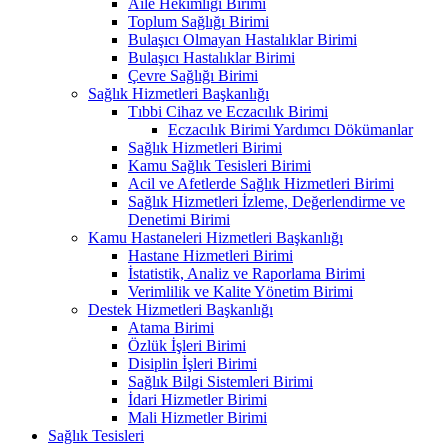
Aile Hekimliği Birimi
Toplum Sağlığı Birimi
Bulaşıcı Olmayan Hastalıklar Birimi
Bulaşıcı Hastalıklar Birimi
Çevre Sağlığı Birimi
Sağlık Hizmetleri Başkanlığı
Tıbbi Cihaz ve Eczacılık Birimi
Eczacılık Birimi Yardımcı Dökümanlar
Sağlık Hizmetleri Birimi
Kamu Sağlık Tesisleri Birimi
Acil ve Afetlerde Sağlık Hizmetleri Birimi
Sağlık Hizmetleri İzleme, Değerlendirme ve
Denetimi Birimi
Kamu Hastaneleri Hizmetleri Başkanlığı
Hastane Hizmetleri Birimi
İstatistik, Analiz ve Raporlama Birimi
Verimlilik ve Kalite Yönetim Birimi
Destek Hizmetleri Başkanlığı
Atama Birimi
Özlük İşleri Birimi
Disiplin İşleri Birimi
Sağlık Bilgi Sistemleri Birimi
İdari Hizmetler Birimi
Mali Hizmetler Birimi
Sağlık Tesisleri