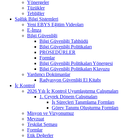
Yönergeler
Tüzükler
Tebliğler
Sağlık Bilgi Sistemleri
Yeni EBYS Eğitim Videoları
E-İmza
Bilgi Güvenliği
Bilgi Güvenliği Tahhüdü
Bilgi Güvenliği Politikaları
PROSEDÜRLER
Formlar
Bilgi Güvenliği Politikaları Yönergesi
Bilgi Güvenliği Politikaları Klavuzu
Yardımcı Dokümanlar
Radyasyon Güvenliği El Kitabı
İç Kontrol
2026 Yılı İç Kontrol Uyumlaştırma Çalışmaları
1. Çeyrek Dönem Çalışmaları
İş Süreçleri Tanımlama Formları
Görev Tanımı Oluşturma Formları
Misyon ve Vizyonumuz
Mevzuat
Teşkilat Şeması
Formlar
Etik Değerler