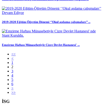
2019-2020 Eğitim-Öğretim Dönemi ‘’Okul aşılama çalışmaları’’ ...
Emzirme Haftası Münasebetiyle Cizre Devlet Hastanesi' ...
<<
<
1
2
3
4
5
6
>
>>
İSG