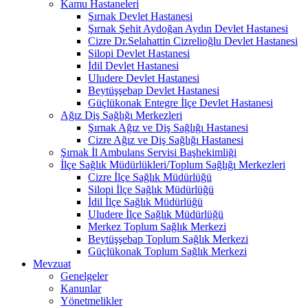
Kamu Hastaneleri
Şırnak Devlet Hastanesi
Şırnak Şehit Aydoğan Aydın Devlet Hastanesi
Cizre Dr.Selahattin Cizrelioğlu Devlet Hastanesi
Silopi Devlet Hastanesi
İdil Devlet Hastanesi
Uludere Devlet Hastanesi
Beytüşşebap Devlet Hastanesi
Güçlükonak Entegre İlçe Devlet Hastanesi
Ağız Diş Sağlığı Merkezleri
Şırnak Ağız ve Diş Sağlığı Hastanesi
Cizre Ağız ve Diş Sağlığı Hastanesi
Şırnak İl Ambulans Servisi Başhekimliği
İlçe Sağlık Müdürlükleri/Toplum Sağlığı Merkezleri
Cizre İlçe Sağlık Müdürlüğü
Silopi İlçe Sağlık Müdürlüğü
İdil İlçe Sağlık Müdürlüğü
Uludere İlçe Sağlık Müdürlüğü
Merkez Toplum Sağlık Merkezi
Beytüşşebap Toplum Sağlık Merkezi
Güçlükonak Toplum Sağlık Merkezi
Mevzuat
Genelgeler
Kanunlar
Yönetmelikler